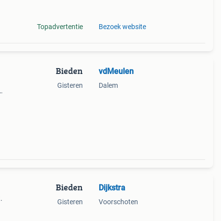
Topadvertentie
Bezoek website
Bieden
vdMeulen
Gisteren
Dalem
is
ede
Bieden
Dijkstra
.
Gisteren
Voorschoten
ote