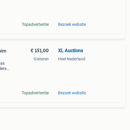
europa
Topadvertentie
Bezoek website
€ 151,00
XL Auctions
uim
Gisteren
Heel Nederland
ras
dere
ken
 daar
Topadvertentie
Bezoek website