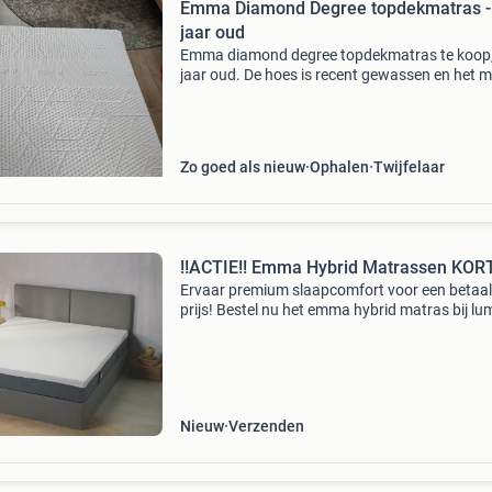
Emma Diamond Degree topdekmatras -
jaar oud
Emma diamond degree topdekmatras te koop,
jaar oud. De hoes is recent gewassen en het 
is in goede staat. Biedt uitstekend comfort en
ondersteuning voor een goede nachtrust.
Zo goed als nieuw
Ophalen
Twijfelaar
!!ACTIE!! Emma Hybrid Matrassen KOR
Ervaar premium slaapcomfort voor een betaa
prijs! Bestel nu het emma hybrid matras bij lu
living en profiteer van exclusieve kortingen! He
emma hybrid matras combineert geavanceer
technol
Nieuw
Verzenden