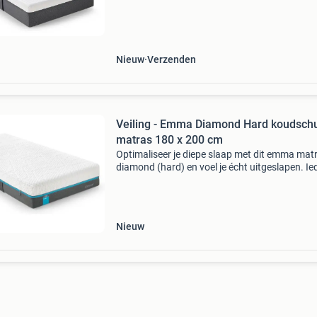
bekroond als één van de beste matrassen in 
en bi
Nieuw
Verzenden
Veiling - Emma Diamond Hard koudsch
matras 180 x 200 cm
Optimaliseer je diepe slaap met dit emma mat
diamond (hard) en voel je écht uitgeslapen. Ie
morgen weer! Om de diepe slaapfase te berei
moet je lichaamstemperatuur dalen en precies
help
Nieuw