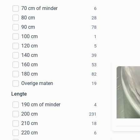
70 cm of minder
6
80 cm
28
90 cm
78
100 cm
1
120 cm
5
140 cm
39
160 cm
53
180 cm
82
Overige maten
19
Lengte
190 cm of minder
4
200 cm
231
210 cm
18
220 cm
6