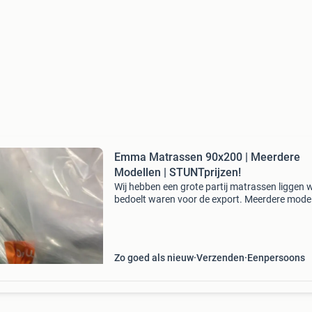
Emma Matrassen 90x200 | Meerdere
Modellen | STUNTprijzen!
Wij hebben een grote partij matrassen liggen 
bedoelt waren voor de export. Meerdere model
air grid matras van € 669,5 nu voor €229 pock
vering matras van € 249 mu voor &euro
Zo goed als nieuw
Verzenden
Eenpersoons