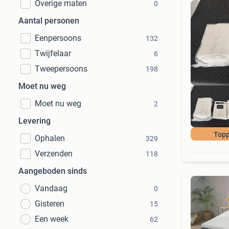
Overige maten
0
Aantal personen
Eenpersoons
132
Twijfelaar
6
Tweepersoons
198
Moet nu weg
Moet nu weg
2
Levering
Topp
Ophalen
329
Verzenden
118
Aangeboden sinds
Vandaag
0
Gisteren
15
Een week
62