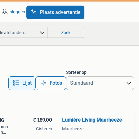
Inloggen
Plaats advertentie
lle afstanden…
Zoek
Sorteer op
Lijst
Foto’s
€ 189,00
Lumière Living Maarheeze
NG
 emma
Gisteren
Maarheeze
an