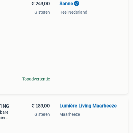
€ 249,00
Sanne
Gisteren
Heel Nederland
t
ij u
Topadvertentie
€ 189,00
Lumière Living Maarheeze
TING
lbare
Gisteren
Maarheeze
mière
t
de