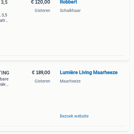
€ 120,00
Robbert
 3,5
Gisteren
Schalkhaar
 3,5
matras
€ 189,00
Lumière Living Maarheeze
TING
lbare
Gisteren
Maarheeze
mière
t
de
Bezoek website