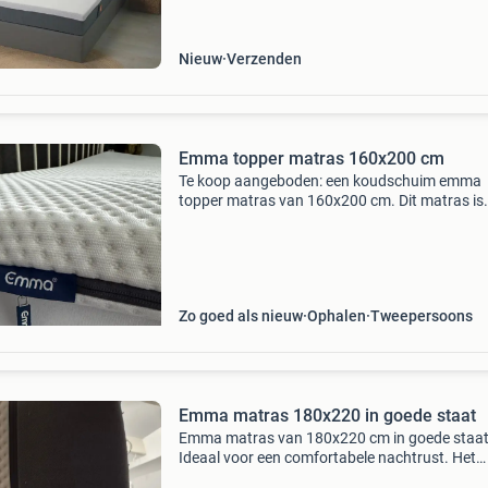
technol
Nieuw
Verzenden
Emma topper matras 160x200 cm
Te koop aangeboden: een koudschuim emma
topper matras van 160x200 cm. Dit matras is
ideaal om uw slaapcomfort te verbeteren. Het 
een gebruikt matras, maar verkeert nog in go
staat. De hoes is af
Zo goed als nieuw
Ophalen
Tweepersoons
Emma matras 180x220 in goede staat
Emma matras van 180x220 cm in goede staat
Ideaal voor een comfortabele nachtrust. Het
matras is goed onderhouden en heeft geen gr