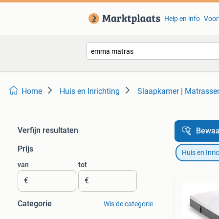
Help en info
Voor
Home
Huis en Inrichting
Slaapkamer | Matrass
Verfijn resultaten
Bewaa
Prijs
Huis en Inri
van
tot
€
€
Categorie
Wis de categorie