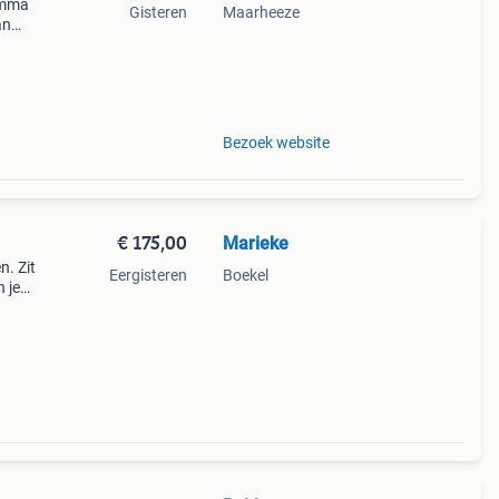
 emma
Gisteren
Maarheeze
an
europa
Bezoek website
€ 175,00
Marieke
n. Zit
Eergisteren
Boekel
n je
eveer