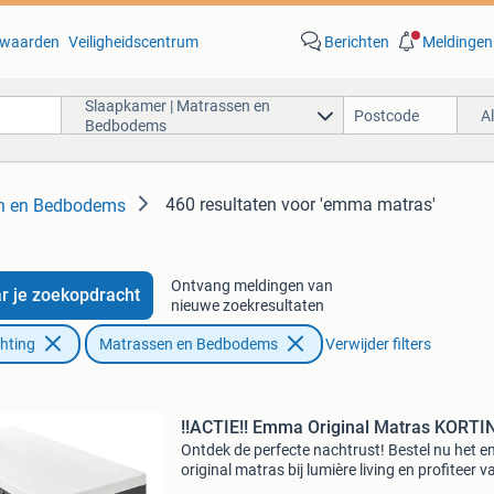
waarden
Veiligheidscentrum
Berichten
Meldingen
Slaapkamer | Matrassen en
A
Bedbodems
460 resultaten
voor 'emma matras'
en en Bedbodems
Ontvang meldingen van
r je zoekopdracht
nieuwe zoekresultaten
chting
Matrassen en Bedbodems
Verwijder filters
!!ACTIE!! Emma Original Matras KORTI
Ontdek de perfecte nachtrust! Bestel nu het
original matras bij lumière living en profiteer v
hoge kortingen! Het emma original matras is