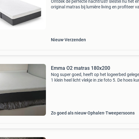
Ontdek de perfecte nachtrust! Bestel nu het
original matras bij lumière living en profiteer v
hoge kortingen! Het emma original matras is
bekroond als één van de beste matrassen in 
en bi
Nieuw
Verzenden
Emma O2 matras 180x200
Nog super goed, heeft op het logeerbed gelege
1 klein heel licht vlekje in zie foto 5. De hoes ku
eraf halen en is uitwasbaar. 180X200x25 ong
5 jaar oud
Zo goed als nieuw
Ophalen
Tweepersoons