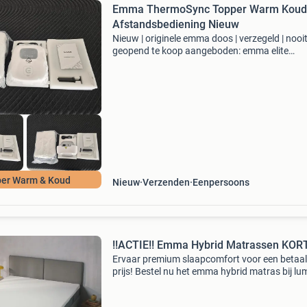
Emma ThermoSync Topper Warm Koud
Afstandsbediening Nieuw
Nieuw | originele emma doos | verzegeld | nooi
geopend te koop aangeboden: emma elite
thermosync topper van emma sleep een luxe
topper met actieve temperatuurregeling, waarb
zelf warmte of koelin
er Warm & Koud
Nieuw
Verzenden
Eenpersoons
!!ACTIE!! Emma Hybrid Matrassen KOR
Ervaar premium slaapcomfort voor een betaa
prijs! Bestel nu het emma hybrid matras bij lu
living en profiteer van exclusieve kortingen! He
emma hybrid matras combineert geavanceer