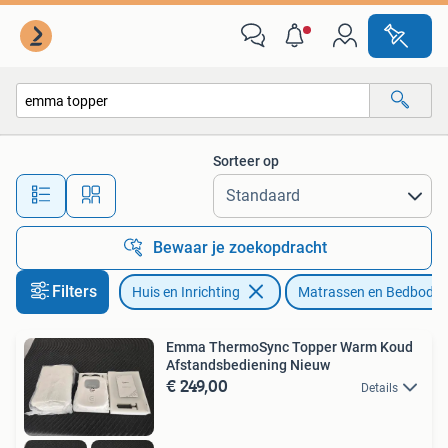
Slaapkamer | Matrassen en Bedbodems
Sorteer op
Alle afstanden…
Bewaar je zoekopdracht
Filters
Huis en Inrichting
Matrassen en Bedbode
Emma ThermoSync Topper Warm Koud
Afstandsbediening Nieuw
€ 249,00
Details