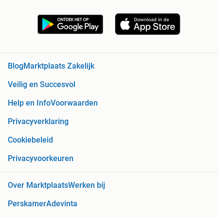
Blog
Marktplaats Zakelijk
Veilig en Succesvol
Help en Info
Voorwaarden
Privacyverklaring
Cookiebeleid
Privacyvoorkeuren
Over Marktplaats
Werken bij
Perskamer
Adevinta