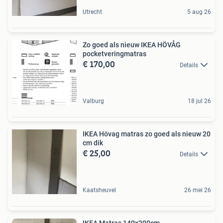
Utrecht
5 aug 26
Zo goed als nieuw IKEA HÖVÅG
pocketveringmatras
€ 170,00
Details
Valburg
18 jul 26
IKEA Hövag matras zo goed als nieuw 20
cm dik
€ 25,00
Details
Kaatsheuvel
26 mei 26
IKEA Matras 140x200cm