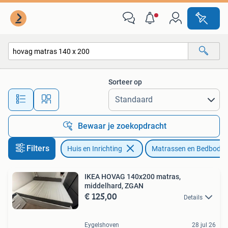
Slaapkamer | Matrassen en Bedbodems
Sorteer op
Alle afstanden…
Bewaar je zoekopdracht
Filters
Huis en Inrichting
Matrassen en Bedbode
IKEA HOVAG 140x200 matras,
middelhard, ZGAN
€ 125,00
Details
Eygelshoven
28 jul 26