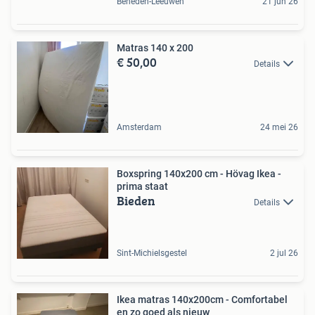
Beneden-Leeuwen
21 jun 26
Matras 140 x 200
€ 50,00
Details
Amsterdam
24 mei 26
Boxspring 140x200 cm - Hövag Ikea -
prima staat
Bieden
Details
Sint-Michielsgestel
2 jul 26
Ikea matras 140x200cm - Comfortabel
en zo goed als nieuw