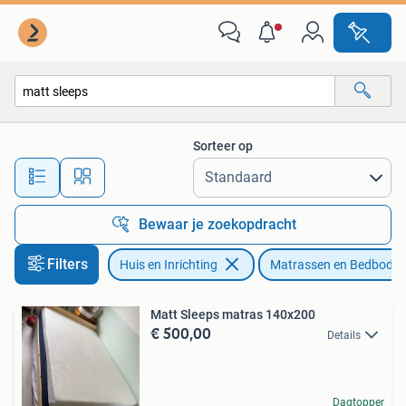
Slaapkamer | Matrassen en Bedbodems
Sorteer op
Alle afstanden…
Bewaar je zoekopdracht
Filters
Huis en Inrichting
Matrassen en Bedbode
Matt Sleeps matras 140x200
€ 500,00
Details
Dagtopper