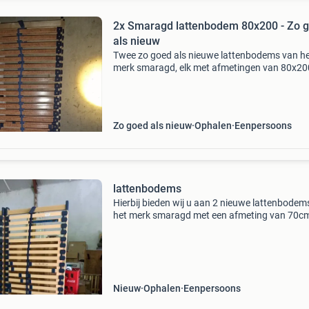
2x Smaragd lattenbodem 80x200 - Zo 
als nieuw
Twee zo goed als nieuwe lattenbodems van h
merk smaragd, elk met afmetingen van 80x20
Ideaal voor een tweepersoonsbed of twee
eenpersoonsbedden. Zeer goede staat.
Verstelbaar.
Zo goed als nieuw
Ophalen
Eenpersoons
lattenbodems
Hierbij bieden wij u aan 2 nieuwe lattenbodem
het merk smaragd met een afmeting van 70cm
200cm prijs voor 2 stuks €50,-
Nieuw
Ophalen
Eenpersoons