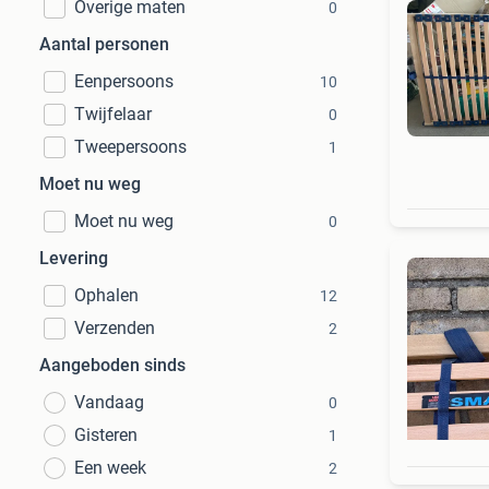
Overige maten
0
Aantal personen
Eenpersoons
10
Twijfelaar
0
Tweepersoons
1
Moet nu weg
Moet nu weg
0
Levering
Ophalen
12
Verzenden
2
Aangeboden sinds
Vandaag
0
Gisteren
1
Een week
2