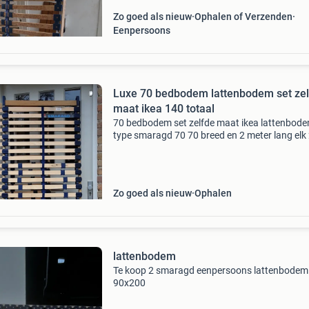
Zo goed als nieuw
Ophalen of Verzenden
Eenpersoons
Luxe 70 bedbodem lattenbodem set ze
maat ikea 140 totaal
70 bedbodem set zelfde maat ikea lattenbod
type smaragd 70 70 breed en 2 meter lang elk
stuks dus maakt 140 breed totaal deze bedb
hebben exact dezelfde afmetingen als alle ike
lattenbodems
Zo goed als nieuw
Ophalen
lattenbodem
Te koop 2 smaragd eenpersoons lattenbodem
90x200