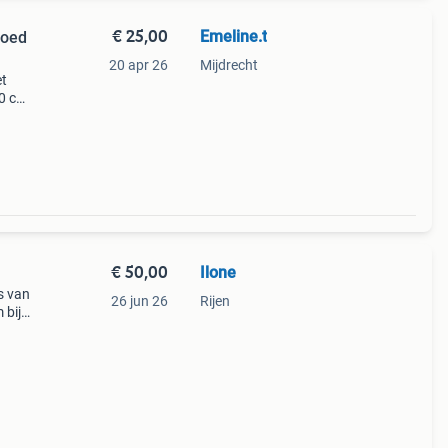
€ 25,00
Emeline.t
goed
20 apr 26
Mijdrecht
et
0 cm.
€ 50,00
Ilone
s van
26 jun 26
Rijen
 bij