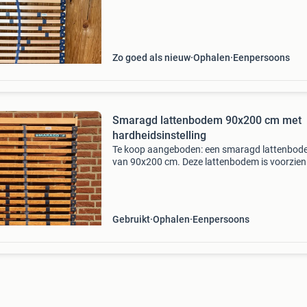
goede nachtrust. Ideaal voor een eenpersoon
Zo goed als nieuw
Ophalen
Eenpersoons
Smaragd lattenbodem 90x200 cm met
hardheidsinstelling
Te koop aangeboden: een smaragd lattenbo
van 90x200 cm. Deze lattenbodem is voorzien
een hardheidsinstelling, waardoor u de stevig
naar wens kunt aanpassen voor optimaal
ligcomfort. Ideaal
Gebruikt
Ophalen
Eenpersoons