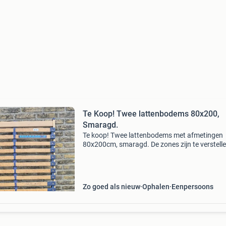
Te Koop! Twee lattenbodems 80x200,
Smaragd.
Te koop! Twee lattenbodems met afmetingen
80x200cm, smaragd. De zones zijn te verstelle
hardheid. Bij één lattenbodem is een plankje
geknakt maar dit merk je niet en valt eventuee
wel te hers
Zo goed als nieuw
Ophalen
Eenpersoons