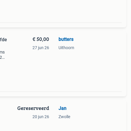
€ 50,00
butters
lfde
27 jun 26
Uithoorn
ems
 2
odems
a
Gereserveerd
Jan
20 jun 26
Zwolle