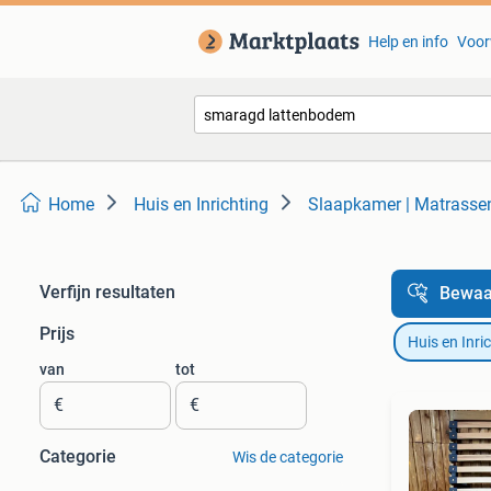
Help en info
Voor
Home
Huis en Inrichting
Slaapkamer | Matrass
Verfijn resultaten
Bewaa
Prijs
Huis en Inri
van
tot
€
€
Categorie
Wis de categorie