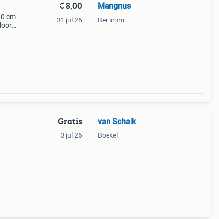
€ 8,00
Mangnus
 90 cm
31 jul 26
Berlicum
door
Gratis
van Schaik
3 jul 26
Boekel