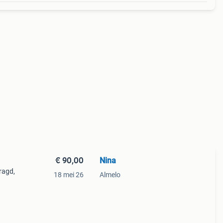
€ 90,00
Nina
ragd,
18 mei 26
Almelo
n