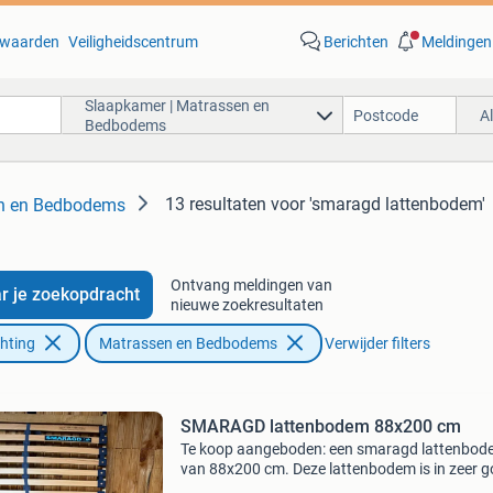
waarden
Veiligheidscentrum
Berichten
Meldingen
Slaapkamer | Matrassen en
A
Bedbodems
13 resultaten
voor 'smaragd lattenbodem'
en en Bedbodems
Ontvang meldingen van
r je zoekopdracht
nieuwe zoekresultaten
chting
Matrassen en Bedbodems
Verwijder filters
SMARAGD lattenbodem 88x200 cm
Te koop aangeboden: een smaragd lattenbo
van 88x200 cm. Deze lattenbodem is in zeer 
staat en biedt uitstekende ondersteuning voor