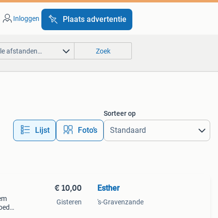
Inloggen
Plaats advertentie
lle afstanden…
Zoek
Sorteer op
Lijst
Foto’s
€ 10,00
Esther
dem
Gisteren
's-Gravenzande
goede
 een