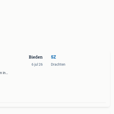
Bieden
SZ
6 jul 26
Drachten
n in
l nog