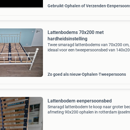
Gebruikt
Ophalen of Verzenden
Eenpersoon
Lattenbodems 70x200 met
hardheidsinstelling
Twee smaragd lattenbodems van 70x200 cm,
ideaal voor een tweepersoonsbed van 140x20
Het stevige houten frame met 28 latten, is voo
van een middengordel en instelbare
middensector(6 latten) v
Zo goed als nieuw
Ophalen
Tweepersoons
Lattenbodem eenpersoonsbed
Smaragd lattenbodem te koop naar groter be
afmeting 90x200 ophalen in rotterdam ijssel