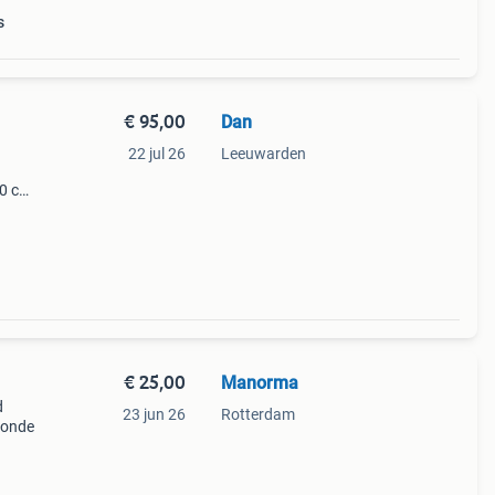
s
€ 95,00
Dan
22 jul 26
Leeuwarden
0 cm.
rzien
€ 25,00
Manorma
d
23 jun 26
Rotterdam
monde