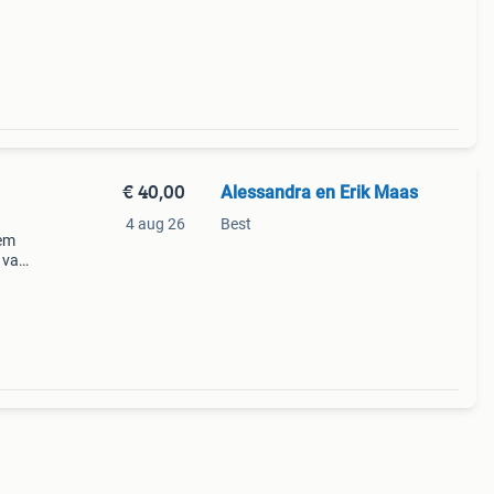
sbed.
€ 40,00
Alessandra en Erik Maas
4 aug 26
Best
dem
 van
heid