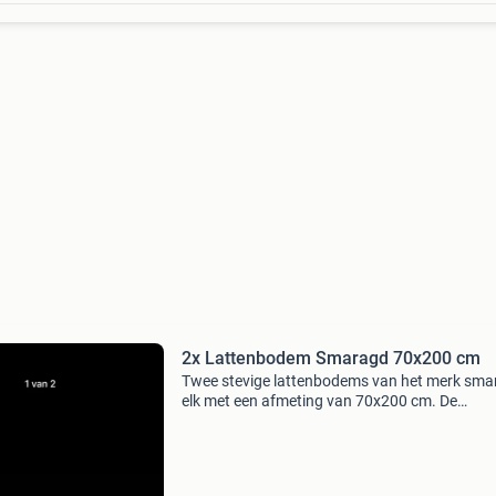
2x Lattenbodem Smaragd 70x200 cm
Twee stevige lattenbodems van het merk sma
elk met een afmeting van 70x200 cm. De
lattenbodems zijn in goede staat en bieden ee
comfortabele ondersteuning voor uw matras.
Perfect voor een goede