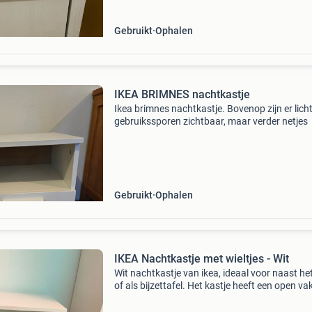
Gebruikt
Ophalen
IKEA BRIMNES nachtkastje
Ikea brimnes nachtkastje. Bovenop zijn er lich
gebruikssporen zichtbaar, maar verder netjes
Gebruikt
Ophalen
IKEA Nachtkastje met wieltjes - Wit
Wit nachtkastje van ikea, ideaal voor naast he
of als bijzettafel. Het kastje heeft een open va
een geperforeerde plank eronder, perfect voor
boeken, een lamp of andere benodigdheden.