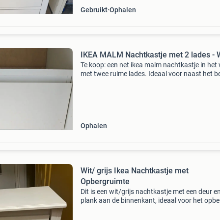
Gebruikt
Ophalen
IKEA MALM Nachtkastje met 2 lades - 
Te koop: een net ikea malm nachtkastje in het 
met twee ruime lades. Ideaal voor naast het b
als extra opbergruimte in elke kamer. Het kastj
in goede staat en functioneert perfect. Afmeti
Ophalen
Wit/ grijs Ikea Nachtkastje met
Opbergruimte
Dit is een wit/grijs nachtkastje met een deur e
plank aan de binnenkant, ideaal voor het opb
van boeken, een wekker of andere spullen naa
bed. Het kastje is gebruikt en heeft lichte geb