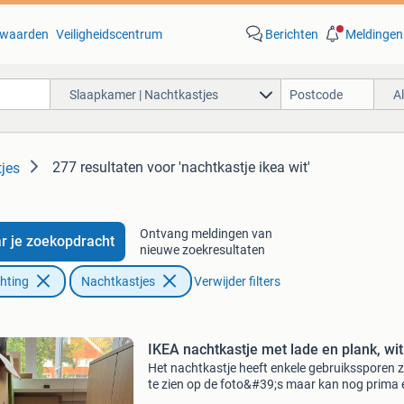
waarden
Veiligheidscentrum
Berichten
Meldingen
Slaapkamer | Nachtkastjes
A
277 resultaten
voor 'nachtkastje ikea wit'
jes
Ontvang meldingen van
r je zoekopdracht
nieuwe zoekresultaten
chting
Nachtkastjes
Verwijder filters
IKEA nachtkastje met lade en plank, wit
Het nachtkastje heeft enkele gebruikssporen 
te zien op de foto&#39;s maar kan nog prima 
ronde mee. Zal later exacte maten toevoegen 