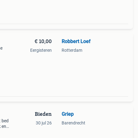
€ 10,00
Robbert Loef
te
Eergisteren
Rotterdam
Bieden
Griep
t bed
30 jul 26
Barendrecht
k en