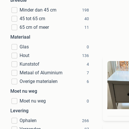
Breedte
Minder dan 45 cm
198
45 tot 65 cm
40
65 cm of meer
11
Materiaal
Glas
0
Hout
136
Kunststof
4
Metaal of Aluminium
7
Overige materialen
6
Moet nu weg
Moet nu weg
0
Levering
Ophalen
266