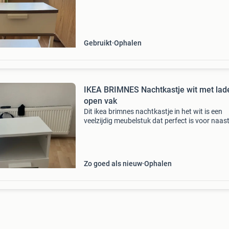
kan deze nog sturen bij interesse.
Gebruikt
Ophalen
IKEA BRIMNES Nachtkastje wit met lad
open vak
Dit ikea brimnes nachtkastje in het wit is een
veelzijdig meubelstuk dat perfect is voor naast
bed. Het beschikt over een handige lade met e
matglazen front en een open vak erboven, ide
voor b
Zo goed als nieuw
Ophalen