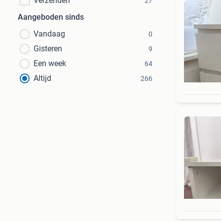
Verzenden
27
Aangeboden sinds
Vandaag
0
Gisteren
9
Een week
64
Altijd
266