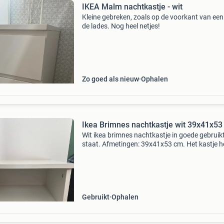
IKEA Malm nachtkastje - wit
Kleine gebreken, zoals op de voorkant van een
de lades. Nog heel netjes!
Zo goed als nieuw
Ophalen
Ikea Brimnes nachtkastje wit 39x41x53
Wit ikea brimnes nachtkastje in goede gebruik
staat. Afmetingen: 39x41x53 cm. Het kastje h
een kleine deuk, zoals te zien is op de foto. Per
voor naast je bed of als extra opbergruimte.
Gebruikt
Ophalen