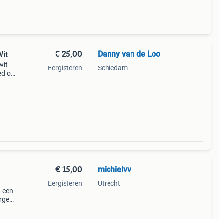
€ 25,00
Danny van de Loo
Wit
wit
Eergisteren
Schiedam
ed of
e is
n
€ 15,00
michielvv
Eergisteren
Utrecht
n een
ergen
st uw