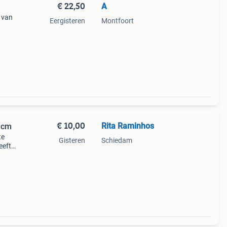
€ 22,50
A
 van
Eergisteren
Montfoort
€ 10,00
Rita Raminhos
 cm
te
Gisteren
Schiedam
eeft
fect