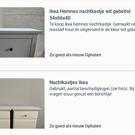
Ikea Hemnes nachtkastje wit gebeitst
54x66x40
Te koop ikea hemnes nachtkastje. Gemaakt v
massief hout en uitgevoerd in de kleur wit gebe
waardoor de natuurlijke houtnerf subtiel zich
blijft. Het nachtkastje heeft twee ruime lades,
Zo goed als nieuw
Ophalen
Nachtkastjes Ikea
Gebruikt, aantal beschadigingen (zie foto). Bij
vragen stuur gerust een berichtje!
Zo goed als nieuw
Ophalen