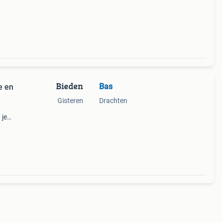
Bieden
Bas
e en
Gisteren
Drachten
 je
en
aal