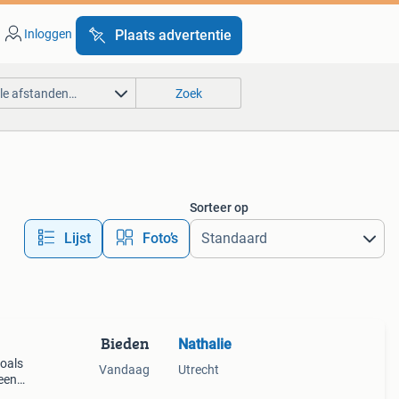
Inloggen
Plaats advertentie
lle afstanden…
Zoek
Sorteer op
Lijst
Foto’s
Bieden
Nathalie
zoals
Vandaag
Utrecht
een
of