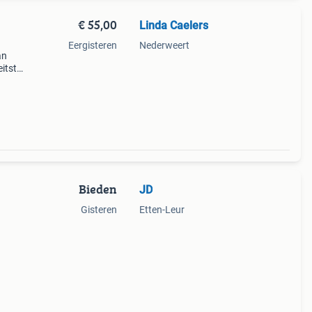
€ 55,00
Linda Caelers
Eergisteren
Nederweert
an
itst,
tbaar
 waa
Bieden
JD
Gisteren
Etten-Leur