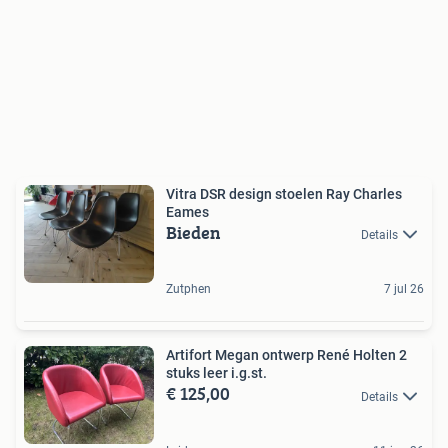
Vitra DSR design stoelen Ray Charles
Eames
Bieden
Details
Zutphen
7 jul 26
Artifort Megan ontwerp René Holten 2
stuks leer i.g.st.
€ 125,00
Details