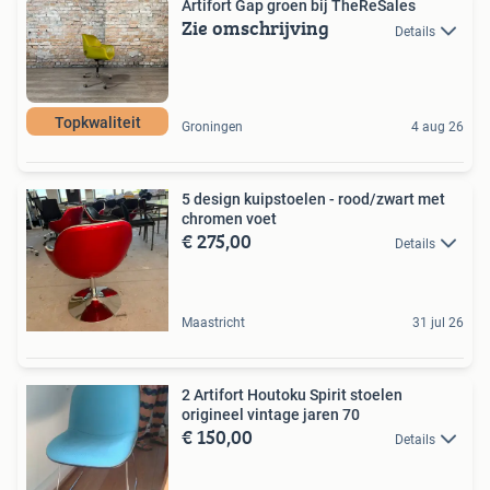
Artifort Gap groen bij TheReSales
Zie omschrijving
Details
Topkwaliteit
Groningen
4 aug 26
5 design kuipstoelen - rood/zwart met
chromen voet
€ 275,00
Details
Maastricht
31 jul 26
2 Artifort Houtoku Spirit stoelen
origineel vintage jaren 70
€ 150,00
Details