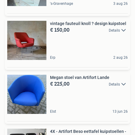
's-Gravenhage
3 aug 26
vintage fauteuil knoll ? design kuipstoel
€ 150,00
Details
Erp
2 aug 26
Megan stoel van Artifort Lande
€ 225,00
Details
Elst
13 jun 26
4X - Artifort Beso eettafel kuipstoellen -