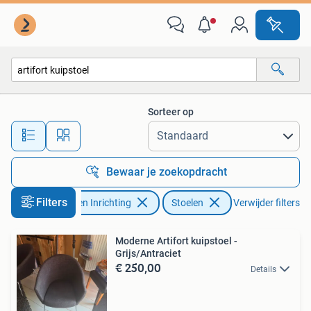
Stoelen
Sorteer op
Alle afstanden…
Bewaar je zoekopdracht
Filters
Huis en Inrichting
Stoelen
Verwijder filters
Moderne Artifort kuipstoel -
Grijs/Antraciet
€ 250,00
Details