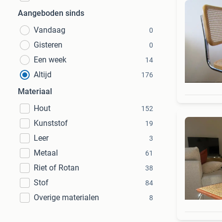
Aangeboden sinds
Vandaag
0
Gisteren
0
Een week
14
Altijd
176
Materiaal
Hout
152
Kunststof
19
Leer
3
Metaal
61
Riet of Rotan
38
Stof
84
Overige materialen
8