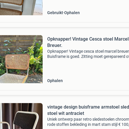
Gebruikt
Ophalen
Opknapper! Vintage Cesca stoel Marcel
Breuer.
Opknapper! Vintage cesca stoel marcel breuer
Buisframe is goed. Zitting moet gerepareerd o
vervangen worden. Van de rugleuning is het
webbing ook niet helemaal heel meer. Is gebrui
een atelier,
Ophalen
vintage design buisframe armstoel sle
stoel wit antraciet
Uniek ontwerp paar retro sledestoelen chroo
rode stoffen bekleding in mart stam stijl € 100,