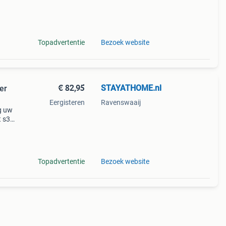
de
ng in
Topadvertentie
Bezoek website
€ 82,95
STAYATHOME.nl
er
Eergisteren
Ravenswaaij
g uw
t s32
e
ugde
Topadvertentie
Bezoek website