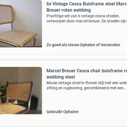
6x Vintage Cesca Buisframe stoel Marc
Breuer rotan webbing
Prachtige set van 6 vintage cesca stoelen,
ontworpen door marcel breuer. De stoelen zijn 
hele mooie staat. Het rotan is nog helemaal st
en er zit geen roest op het frame. Worden gele
met kun
Zo goed als nieuw
Ophalen of Verzenden
Marcel Breuer Cesca chair buisframe r
webbing stoel
Mooie vintage stoel in thonet stijl met een we
zitting en rugleuning, gecombineerd met een
chromen buisframe. De stoel is gebruikt en he
lichte gebruikssporen, waaronder een kleine
beschadigin
Gebruikt
Ophalen