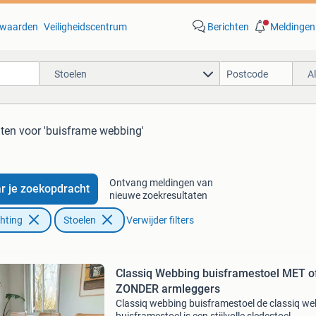
waarden
Veiligheidscentrum
Berichten
Meldingen
Stoelen
A
aten
voor 'buisframe webbing'
Ontvang meldingen van
r je zoekopdracht
nieuwe zoekresultaten
chting
Stoelen
Verwijder filters
Classiq Webbing buisframestoel MET o
ZONDER armleggers
Classiq webbing buisframestoel de classiq w