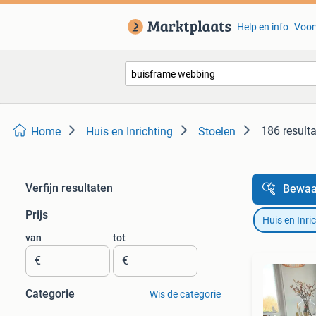
Help en info
Voor
186 result
Home
Huis en Inrichting
Stoelen
Verfijn resultaten
Bewaa
Prijs
Huis en Inri
van
tot
€
€
Categorie
Wis de categorie