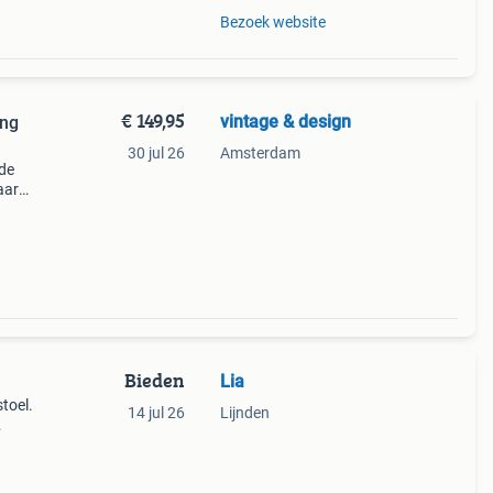
Bezoek website
€ 149,95
vintage & design
ing
30 jul 26
Amsterdam
 de
aar
Euro
g
Bieden
Lia
toel.
14 jul 26
Lijnden
t een