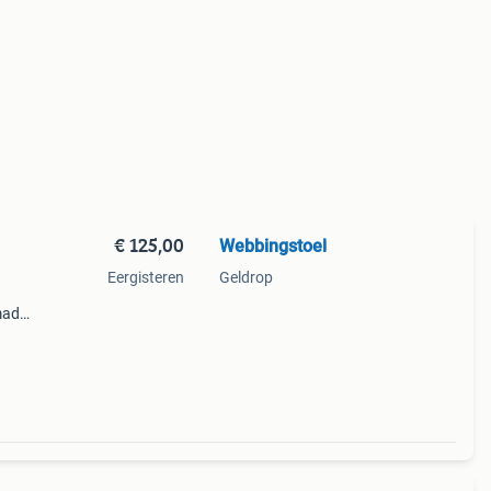
€ 125,00
Webbingstoel
Eergisteren
Geldrop
made
 een