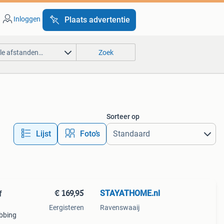
Inloggen
Plaats advertentie
lle afstanden…
Zoek
Sorteer op
Lijst
Foto’s
€ 169,95
STAYATHOME.nl
f
Eergisteren
Ravenswaaij
ebbing