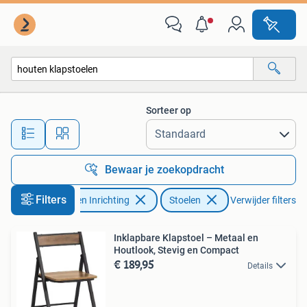
Stoelen
Sorteer op
Alle afstanden…
Bewaar je zoekopdracht
Filters
Huis en Inrichting
Stoelen
Verwijder filters
Inklapbare Klapstoel – Metaal en
Houtlook, Stevig en Compact
€ 189,95
Details