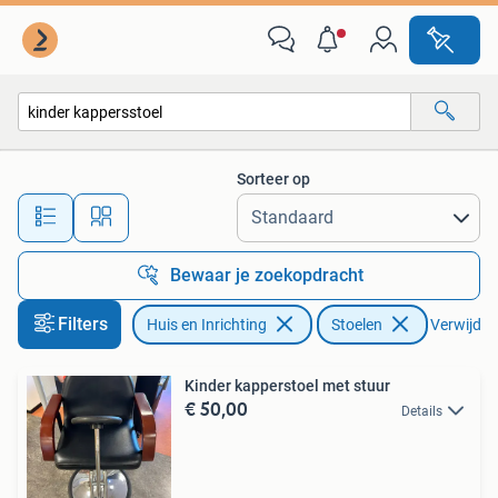
Stoelen
Sorteer op
Alle afstanden…
Bewaar je zoekopdracht
Filters
Huis en Inrichting
Stoelen
Verwijder 
Kinder kapperstoel met stuur
€ 50,00
Details