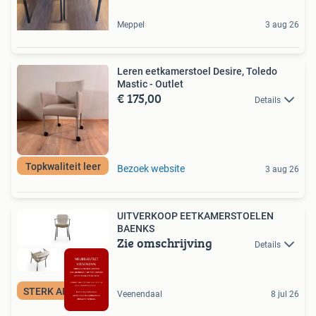
Meppel
3 aug 26
Leren eetkamerstoel Desire, Toledo
Mastic - Outlet
€ 175,00
Details
Topkwaliteit leer
Bezoek website
3 aug 26
UITVERKOOP EETKAMERSTOELEN
BAENKS
Zie omschrijving
Details
STERK AFGEPRIJSD
Veenendaal
8 jul 26