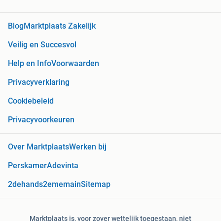
Blog
Marktplaats Zakelijk
Veilig en Succesvol
Help en Info
Voorwaarden
Privacyverklaring
Cookiebeleid
Privacyvoorkeuren
Over Marktplaats
Werken bij
Perskamer
Adevinta
2dehands
2ememain
Sitemap
Marktplaats is, voor zover wettelijk toegestaan, niet