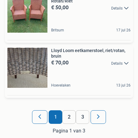
Rotan/Riet
€ 50,00
Details
Britsum
17 jul 26
Lloyd Loom eetkamerstoel, riet/rotan,
bruin
€ 70,00
Details
Hoevelaken
13 jul 26
1
2
3
Pagina 1 van 3