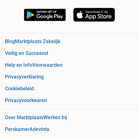
Blog
Marktplaats Zakelijk
Veilig en Succesvol
Help en Info
Voorwaarden
Privacyverklaring
Cookiebeleid
Privacyvoorkeuren
Over Marktplaats
Werken bij
Perskamer
Adevinta