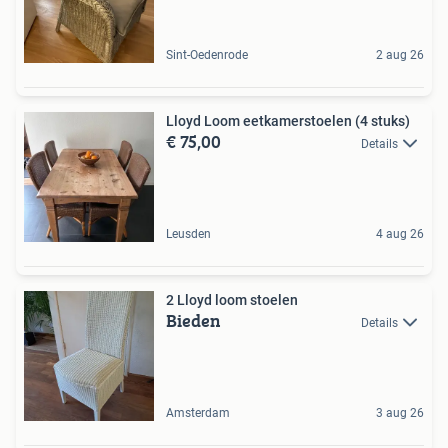
Sint-Oedenrode
2 aug 26
Lloyd Loom eetkamerstoelen (4 stuks)
€ 75,00
Details
Leusden
4 aug 26
2 Lloyd loom stoelen
Bieden
Details
Amsterdam
3 aug 26