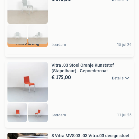
73% Korting
Leerdam
15 jul 26
Vitra .03 Stoel Oranje Kunststof
(Stapelbaar) - Gepoedercoat
€ 175,00
Details
Leerdam
11 jul 26
8 Vitra MVS 03 .03 Vitra.03 design stoel