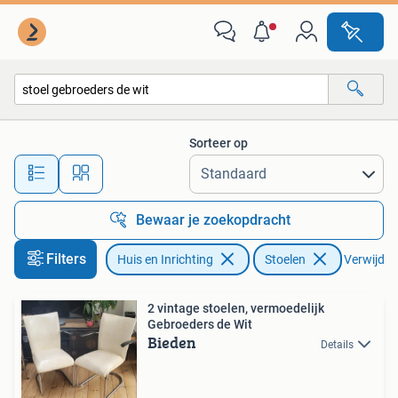
Stoelen
Sorteer op
Alle afstanden…
Bewaar je zoekopdracht
Filters
Huis en Inrichting
Stoelen
Verwijder 
2 vintage stoelen, vermoedelijk
Gebroeders de Wit
Bieden
Details