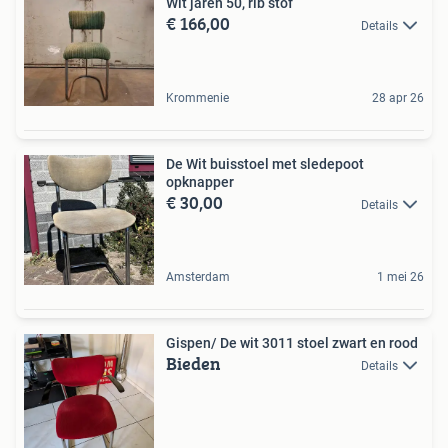
Wit jaren 50, rib stof
€ 166,00
Details
Krommenie
28 apr 26
De Wit buisstoel met sledepoot
opknapper
€ 30,00
Details
Amsterdam
1 mei 26
Gispen/ De wit 3011 stoel zwart en rood
Bieden
Details