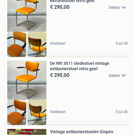
eettafelstoel retro geel
€ 295,00
Details
Oostzaan
5 jul 26
De Wit 3011 sledestoel vintage
eetkamerstoel retro geel
€ 295,00
Details
Oostzaan
5 jul 26
Vintage eetkamerstoelen Gispen