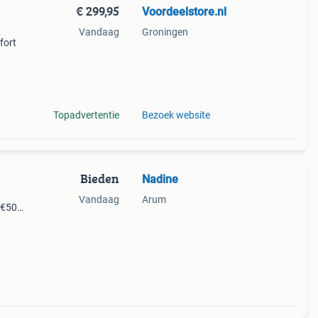
€ 299,95
Voordeelstore.nl
Vandaag
Groningen
fort
or
Topadvertentie
Bezoek website
Bieden
Nadine
Vandaag
Arum
 €50