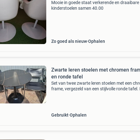
Mooie in goede staat verkerende en draaibare
kinderstoelen samen 40.00
Zo goed als nieuw
Ophalen
Zwarte leren stoelen met chromen fra
en ronde tafel
Set van twee zwarte leren stoelen met een ch
frame, vergezeld van een stijlvolle ronde tafel.
stoelen zijn gebruikt en vertonen lichte
gebruikssporen, maar zijn nog in goede staat.
tafel he
Gebruikt
Ophalen