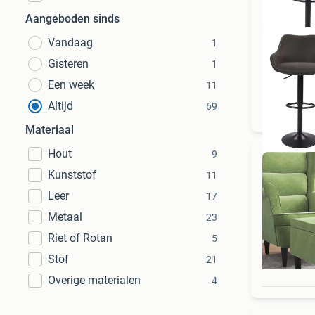
Aangeboden sinds
Vandaag
1
Gisteren
1
Een week
11
D
Altijd
69
Materiaal
Hout
9
Kunststof
11
Leer
17
Metaal
23
Riet of Rotan
5
Stof
21
Overige materialen
4