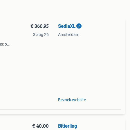
€ 360,95
SediaXL
3 aug 26
Amsterdam
us: op
 na
Bezoek website
€ 40,00
Bitterling