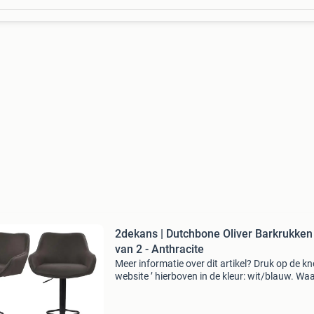
2dekans | Dutchbone Oliver Barkrukken
van 2 - Anthracite
Meer informatie over dit artikel? Druk op de kno
website ’ hierboven in de kleur: wit/blauw. W
bestellen bij 2dekansje.com? Voor 16:00 beste
morgen in huis binnen nederland. 1 Jaar garan