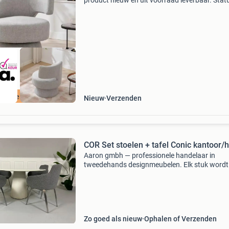
product nieuw en uit voorraad leverbaar. Stat
voorraad gratis verzending levertijd: 1 - 2
werkdagen retourneren: mogelijk tot 14 dagen
ontvangst sne
ordeeld met 9+
Nieuw
Verzenden
COR Set stoelen + tafel Conic kantoor/h
Aaron gmbh — professionele handelaar in
tweedehands designmeubelen. Elk stuk wordt
professioneel gecontroleerd en opgeknapt. Wi
bezorgen door heel nederland voor een vast ta
van €250 (levert
Zo goed als nieuw
Ophalen of Verzenden