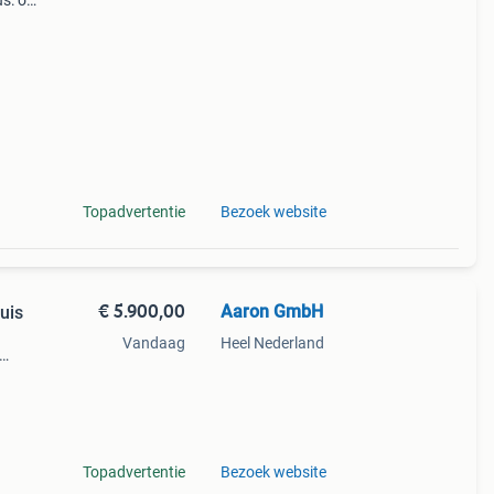
us: op
 na
Topadvertentie
Bezoek website
€ 5.900,00
Aaron GmbH
uis
Vandaag
Heel Nederland
j
rief
Topadvertentie
Bezoek website