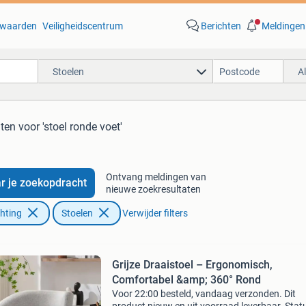
waarden
Veiligheidscentrum
Berichten
Meldingen
Stoelen
A
aten
voor 'stoel ronde voet'
Ontvang meldingen van
r je zoekopdracht
nieuwe zoekresultaten
chting
Stoelen
Verwijder filters
Grijze Draaistoel – Ergonomisch,
Comfortabel &amp; 360° Rond
Voor 22:00 besteld, vandaag verzonden. Dit