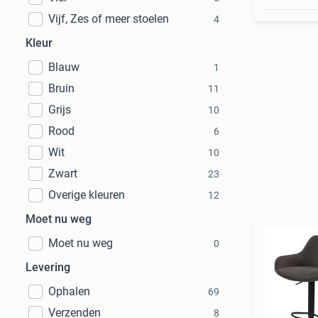
Vijf, Zes of meer stoelen
4
Kleur
Blauw
1
Bruin
11
Grijs
10
Rood
6
Wit
10
Zwart
23
Overige kleuren
12
Moet nu weg
Moet nu weg
0
Levering
Ophalen
69
Verzenden
8