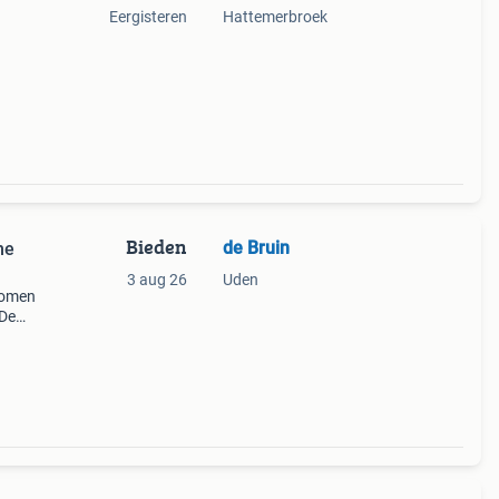
Eergisteren
Hattemerbroek
Bieden
de Bruin
me
3 aug 26
Uden
romen
 De
 De