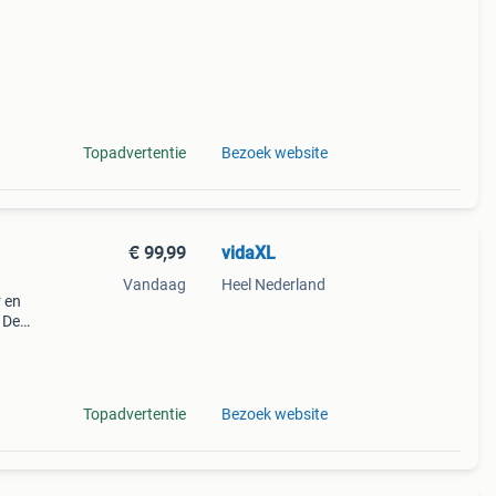
Topadvertentie
Bezoek website
€ 99,99
vidaXL
Vandaag
Heel Nederland
r en
 De
or
e
Topadvertentie
Bezoek website