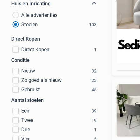
Huis en Inrichting
Alle advertenties
Stoelen
103
Direct Kopen
Direct Kopen
1
Beo
Conditie
Nieuw
32
Zo goed als nieuw
23
Gebruikt
45
Aantal stoelen
Eén
39
Twee
19
Drie
1
Vier
5