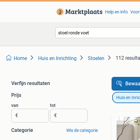
Help en info
Voor
112 result
Home
Huis en Inrichting
Stoelen
Verfijn resultaten
Bewaa
Prijs
Huis en Inri
van
tot
€
€
Categorie
Wis de categorie