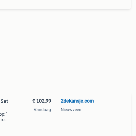
€ 102,99
2dekansje.com
 Set
Vandaag
Nieuwveen
p: ‘
aarom
ld,
ti