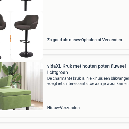
uurzame Deal
Zo goed als nieuw
Ophalen of Verzenden
vidaXL Kruk met houten poten fluweel
lichtgroen
De charmante kruk is in elk huis een blikvange
voegt iets interessants toe aan je woonkamer.
voetenbank zorgt dankzij de zachte vulling vo
optimaal zitcomfort. De houten poten geven d
voeten
Nieuw
Verzenden