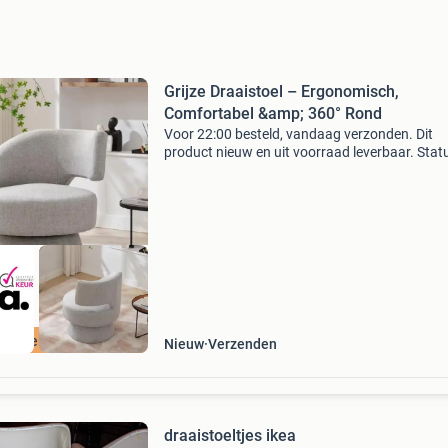
Grijze Draaistoel – Ergonomisch,
Comfortabel &amp; 360° Rond
Voor 22:00 besteld, vandaag verzonden. Dit
product nieuw en uit voorraad leverbaar. Stat
voorraad gratis verzending levertijd: 1 - 2
werkdagen retourneren: mogelijk tot 14 dagen
ontvangst sne
ordeeld met 9+
Nieuw
Verzenden
draaistoeltjes ikea