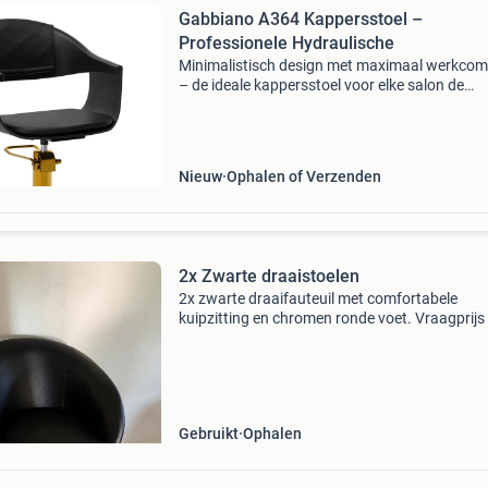
Gabbiano A364 Kappersstoel –
Professionele Hydraulische
Minimalistisch design met maximaal werkcom
– de ideale kappersstoel voor elke salon de
gabbiano a364 kappersstoel is ontworpen vo
salons die kiezen voor comfort, stabiliteit en
moderne esthetiek
Nieuw
Ophalen of Verzenden
2x Zwarte draaistoelen
2x zwarte draaifauteuil met comfortabele
kuipzitting en chromen ronde voet. Vraagprijs
voor een set ophalen in arum, friesland.
Gebruikt
Ophalen