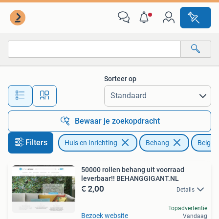
Stoffering | Behang
Sorteer op
Alle afstanden…
Bewaar je zoekopdracht
Filters
Huis en Inrichting
Behang
Beige
50000 rollen behang uit voorraad
leverbaar!! BEHANGGIGANT.NL
€ 2,00
Details
Topadvertentie
Bezoek website
Vandaag