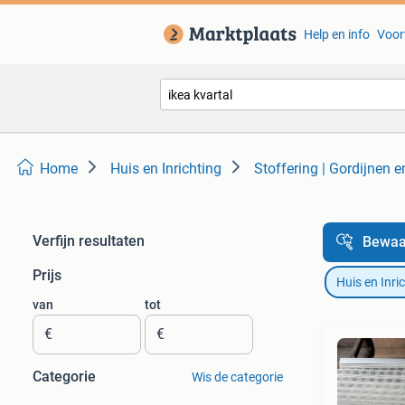
Help en info
Voor
Home
Huis en Inrichting
Stoffering | Gordijnen 
Verfijn resultaten
Bewaa
Prijs
Huis en Inri
van
tot
€
€
Categorie
Wis de categorie