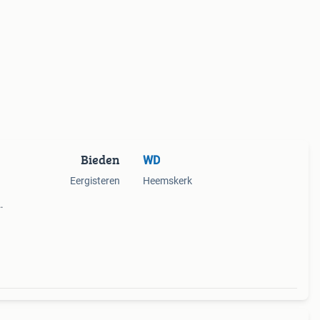
Bieden
WD
Eergisteren
Heemskerk
erfect
te