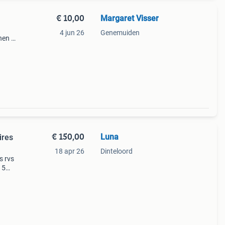
€ 10,00
Margaret Visser
4 jun 26
Genemuiden
nen in
zijn
.
€ 150,00
Luna
ires
18 apr 26
Dinteloord
s rvs
 5