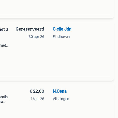
Gereserveerd
C-cile Jdn
met 3
30 apr 26
Eindhoven
 met
e
 goede
€ 22,00
N.Oena
rails
16 jul 26
Vlissingen
ea
 3
hang