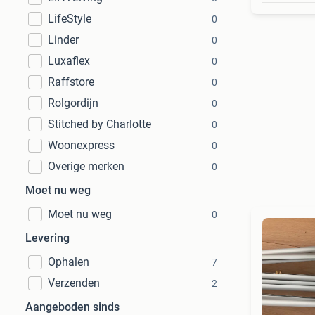
LifeStyle
0
Linder
0
Luxaflex
0
Raffstore
0
Rolgordijn
0
Stitched by Charlotte
0
Woonexpress
0
Overige merken
0
Moet nu weg
Moet nu weg
0
Levering
Ophalen
7
Verzenden
2
Aangeboden sinds