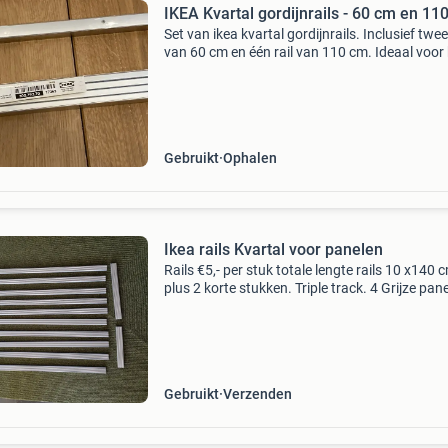
IKEA Kvartal gordijnrails - 60 cm en 11
Set van ikea kvartal gordijnrails. Inclusief twee
van 60 cm en één rail van 110 cm. Ideaal voor
ophangen van gordijnen of panelen. De rails zi
ongebruikt en in goede staat. Overcompleet.
Gebruikt
Ophalen
Ikea rails Kvartal voor panelen
Rails €5,- per stuk totale lengte rails 10 x140 
plus 2 korte stukken. Triple track. 4 Grijze pan
Minimale lengte 2.50. €5,- per stuk.
Gebruikt
Verzenden