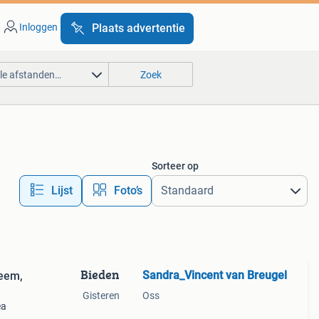
Inloggen
Plaats advertentie
lle afstanden…
Zoek
Sorteer op
Lijst
Foto’s
Bieden
Sandra_Vincent van Breugel
teem,
Gisteren
Oss
ea