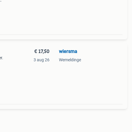
 zijn
 van
€ 17,50
wiersma
r.
3 aug 26
Wemeldinge