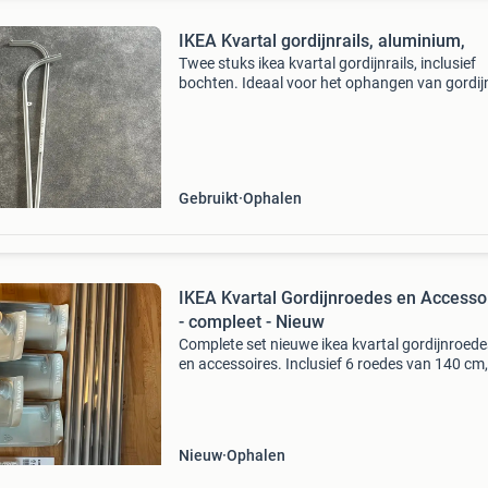
IKEA Kvartal gordijnrails, aluminium,
Twee stuks ikea kvartal gordijnrails, inclusief
bochten. Ideaal voor het ophangen van gordij
een hoek of langs een gebogen wand. De rails 
gemaakt van aluminium en zijn in goede staat
Perfe
Gebruikt
Ophalen
IKEA Kvartal Gordijnroedes en Accesso
- compleet - Nieuw
Complete set nieuwe ikea kvartal gordijnroede
en accessoires. Inclusief 6 roedes van 140 cm,
sets wandbevestigingen en 4 sets
gordijnhaken/glijders. Alles is nog nieuw in de
verpakking, ideaal
Nieuw
Ophalen