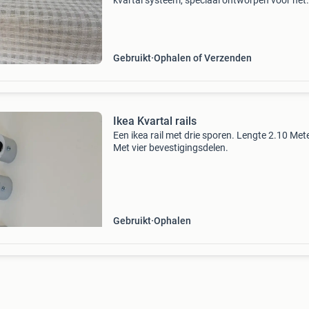
kvartal systeem, speciaal ontworpen voor het
ophangen van paneelgordijnen. De onderdelen
gemaakt van aluminium en hebben een lengte
60 cm. Ideaa
Gebruikt
Ophalen of Verzenden
Ikea Kvartal rails
Een ikea rail met drie sporen. Lengte 2.10 Mete
Met vier bevestigingsdelen.
Gebruikt
Ophalen