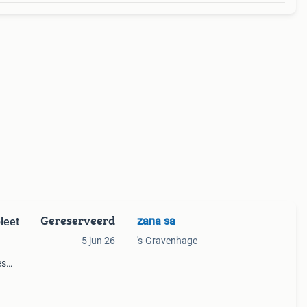
Gereserveerd
zana sa
leet
5 jun 26
's-Gravenhage
es
is