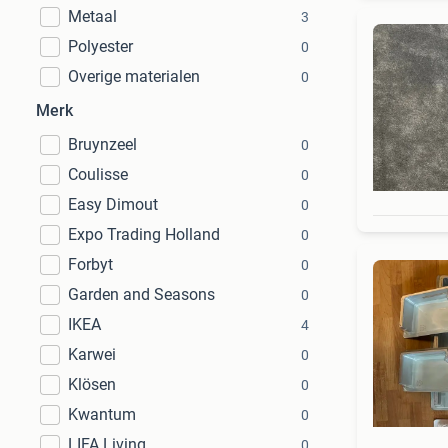
Metaal
3
Polyester
0
Overige materialen
0
Merk
Bruynzeel
0
Coulisse
0
Easy Dimout
0
Expo Trading Holland
0
Forbyt
0
Garden and Seasons
0
IKEA
4
Karwei
0
Klösen
0
Kwantum
0
LIFA Living
0