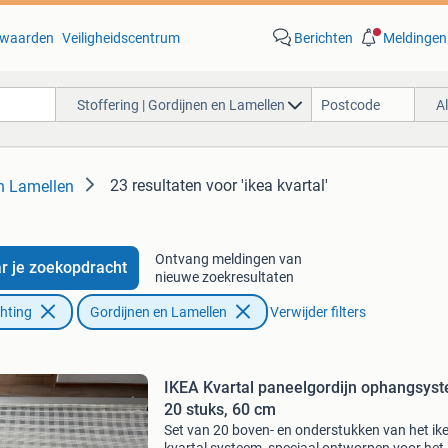
waarden
Veiligheidscentrum
Berichten
Meldingen
Stoffering | Gordijnen en Lamellen
A
23 resultaten
voor 'ikea kvartal'
en Lamellen
Ontvang meldingen van
r je zoekopdracht
nieuwe zoekresultaten
chting
Gordijnen en Lamellen
Verwijder filters
IKEA Kvartal paneelgordijn ophangsys
20 stuks, 60 cm
Set van 20 boven- en onderstukken van het ik