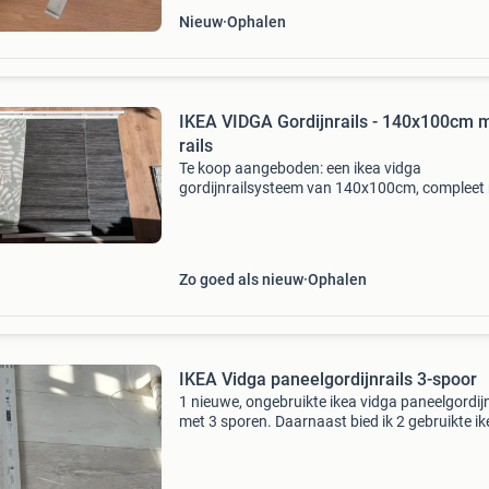
Nieuw
Ophalen
IKEA VIDGA Gordijnrails - 140x100cm 
rails
Te koop aangeboden: een ikea vidga
gordijnrailsysteem van 140x100cm, compleet
3 rails. Ideaal voor het ophangen van meerder
lagen gordijnen of panelen. Het systeem is in
staat en klaar voor
Zo goed als nieuw
Ophalen
IKEA Vidga paneelgordijnrails 3-spoor
1 nieuwe, ongebruikte ikea vidga paneelgordijn
met 3 sporen. Daarnaast bied ik 2 gebruikte ik
vidga paneelgordijnrails ook aan. In totaal dus
stuks van 3-sporen rails. Perfect voor het op