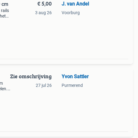
€ 5,00
J. van Andel
0 cm
 rails
3 aug 26
Voorburg
 het
jn
Zie omschrijving
Yvon Sattler
cm
27 jul 26
Purmerend
elen.