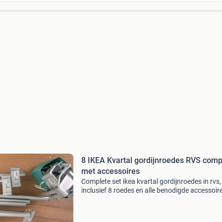
8 IKEA Kvartal gordijnroedes RVS comp
met accessoires
Complete set ikea kvartal gordijnroedes in rvs,
inclusief 8 roedes en alle benodigde accessoir
voor montage. Ideaal voor het ophangen van
meerdere gordijnen of paneelgordijnen. De set 
gebruikt ma