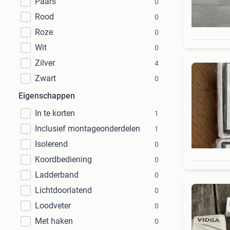
Paars
0
Rood
0
Roze
0
Wit
0
Zilver
4
Zwart
0
Eigenschappen
In te korten
1
Inclusief montageonderdelen
1
Isolerend
0
Koordbediening
0
Ladderband
0
Lichtdoorlatend
0
Loodveter
0
Met haken
0