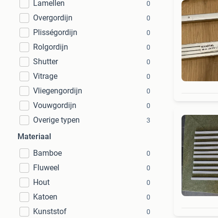
Lamellen
0
Overgordijn
0
Plisségordijn
0
Rolgordijn
0
Shutter
0
Vitrage
0
Vliegengordijn
0
Vouwgordijn
0
Overige typen
3
Materiaal
Bamboe
0
Fluweel
0
Hout
0
Katoen
0
Kunststof
0