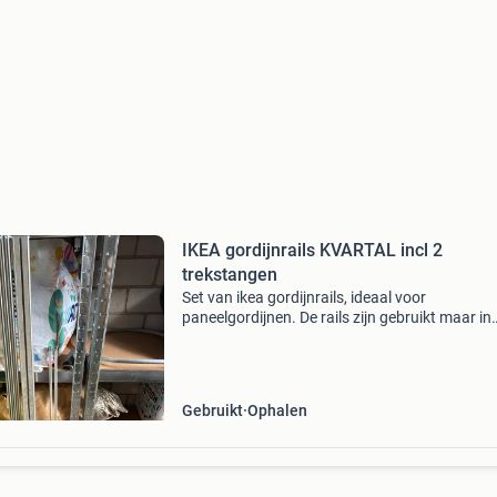
IKEA gordijnrails KVARTAL incl 2
trekstangen
Set van ikea gordijnrails, ideaal voor
paneelgordijnen. De rails zijn gebruikt maar in
goede staat en klaar voor een tweede leven. P
om uw ramen stijlvol af te werken. Eenvoudig 
monteren en a
Gebruikt
Ophalen