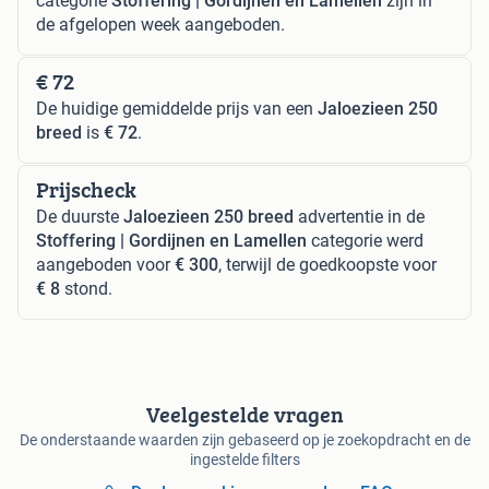
categorie
Stoffering | Gordijnen en Lamellen
zijn in
de afgelopen week aangeboden.
€ 72
De huidige gemiddelde prijs van een
Jaloezieen 250
breed
is
€ 72
.
Prijscheck
De duurste
Jaloezieen 250 breed
advertentie in de
Stoffering | Gordijnen en Lamellen
categorie werd
aangeboden voor
€ 300
, terwijl de goedkoopste voor
€ 8
stond.
Veelgestelde vragen
De onderstaande waarden zijn gebaseerd op je zoekopdracht en de
ingestelde filters