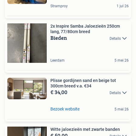
Stramproy
1 jul 26
2x Inspire Samba Jaloezieën 250cm
lang, 77/80cm breed
Bieden
Details
Leerdam
5 mei 26
Plisse gordijnen sand en beige tot
300cm breed v.a. €34
€ 34,00
Details
Bezoek website
5 mei 26
Witte jaloezieën met zwarte banden
€ 50,00