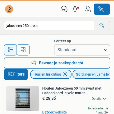
Stoffering | Gordijnen en Lamellen
Sorteer op
Alle afstanden…
Bewaar je zoekopdracht
Filters
Huis en Inrichting
Gordijnen en Lamellen
Houten Jaloezieën 50 mm zwart met
Ladderkoord in vele maten!
€ 28,85
Details
Topadvertentie
Bezoek website
4 aug 26