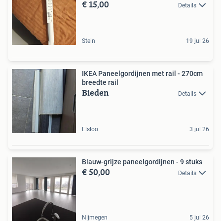
€ 15,00
Details
Stein
19 jul 26
IKEA Paneelgordijnen met rail - 270cm
breedte rail
Bieden
Details
Elsloo
3 jul 26
Blauw-grijze paneelgordijnen - 9 stuks
€ 50,00
Details
Nijmegen
5 jul 26