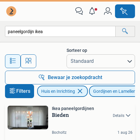
Stoffering | Gordijnen en Lamellen
Sorteer op
Alle afstanden…
Bewaar je zoekopdracht
Filters
Huis en Inrichting
Gordijnen en Lamellen
Ikea paneelgordijnen
Bieden
Details
Bocholtz
1 aug 26