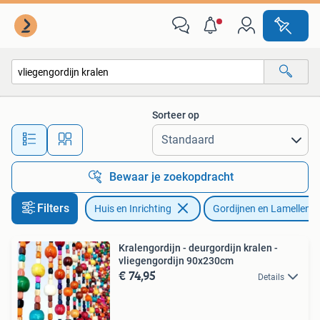
Stoffering | Gordijnen en Lamellen
Sorteer op
Alle afstanden…
Bewaar je zoekopdracht
Filters
Huis en Inrichting
Gordijnen en Lamellen
Kralengordijn - deurgordijn kralen -
vliegengordijn 90x230cm
€ 74,95
Details