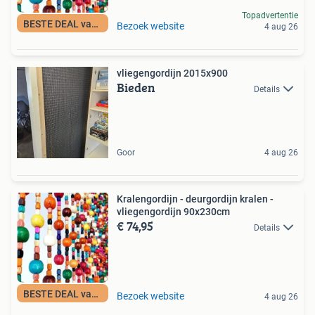
Topadvertentie
BESTE DEAL vandaag
Bezoek website
4 aug 26
vliegengordijn 2015x900
Bieden
Details
Goor
4 aug 26
Kralengordijn - deurgordijn kralen -
vliegengordijn 90x230cm
€ 74,95
Details
BESTE DEAL vandaag
Bezoek website
4 aug 26