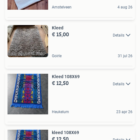
Amstelveen
4 aug 26
Kleed
€ 15,00
Details
Goirle
31 jul 26
Kleed 108X69
€ 12,50
Details
Heukelum
23 apr 26
kleed 108X69
€ 12,50
Details