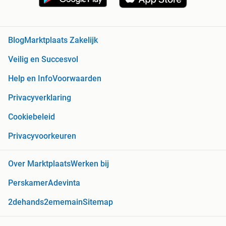
Blog
Marktplaats Zakelijk
Veilig en Succesvol
Help en Info
Voorwaarden
Privacyverklaring
Cookiebeleid
Privacyvoorkeuren
Over Marktplaats
Werken bij
Perskamer
Adevinta
2dehands
2ememain
Sitemap