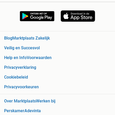
Blog
Marktplaats Zakelijk
Veilig en Succesvol
Help en Info
Voorwaarden
Privacyverklaring
Cookiebeleid
Privacyvoorkeuren
Over Marktplaats
Werken bij
Perskamer
Adevinta