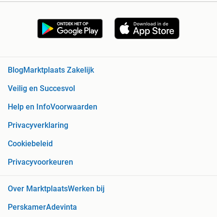
Blog
Marktplaats Zakelijk
Veilig en Succesvol
Help en Info
Voorwaarden
Privacyverklaring
Cookiebeleid
Privacyvoorkeuren
Over Marktplaats
Werken bij
Perskamer
Adevinta