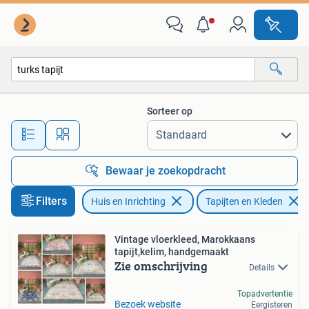
Stoffering | Tapijten en Kleden
Sorteer op
Alle afstanden…
Bewaar je zoekopdracht
Filters
Huis en Inrichting
Tapijten en Kleden
Vintage vloerkleed, Marokkaans
tapijt,kelim, handgemaakt
Zie omschrijving
Details
Topadvertentie
Bezoek website
Eergisteren