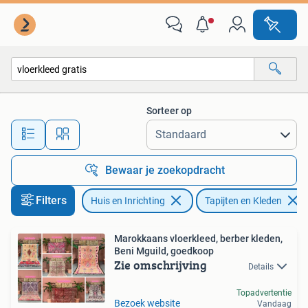
Stoffering | Tapijten en Kleden
Sorteer op
Alle afstanden…
Bewaar je zoekopdracht
Filters
Huis en Inrichting
Tapijten en Kleden
Marokkaans vloerkleed, berber kleden,
Beni Mguild, goedkoop
Zie omschrijving
Details
Topadvertentie
Bezoek website
Vandaag