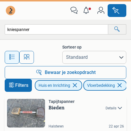
Stoffering | Vloerbedekking
Sorteer op
Alle afstanden…
Bewaar je zoekopdracht
Filters
Huis en Inrichting
Vloerbedekking
Ve
Tapijtspanner
Bieden
Details
Halsteren
22 apr 26