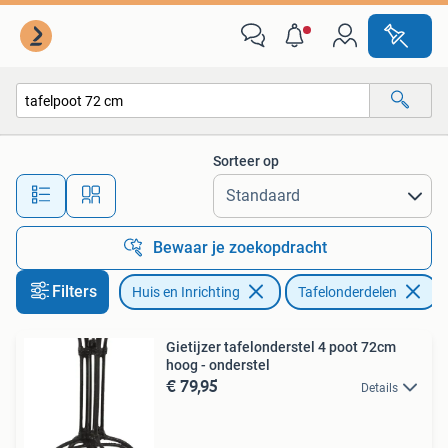
Tafelonderdelen
Sorteer op
Alle afstanden…
Bewaar je zoekopdracht
Filters
Huis en Inrichting
Tafelonderdelen
V
Gietijzer tafelonderstel 4 poot 72cm
hoog - onderstel
€ 79,95
Details