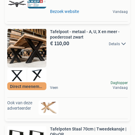
Bezoek website
Vandaag
Tafelpoot - metaal - A, U, X en meer -
poedercoat zwart
€ 110,00
Details
Dagtopper
Direct meenemen
Veen
Vandaag
Ook van deze
adverteerder
Tafelpoten Staal 70cm | Tweedekansje |
OP=OP