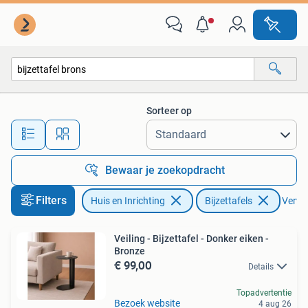
Tafels | Bijzettafels
Sorteer op
Alle afstanden…
Bewaar je zoekopdracht
Filters
Huis en Inrichting
Bijzettafels
Verwij
Veiling - Bijzettafel - Donker eiken -
Bronze
€ 99,00
Details
Topadvertentie
Bezoek website
4 aug 26