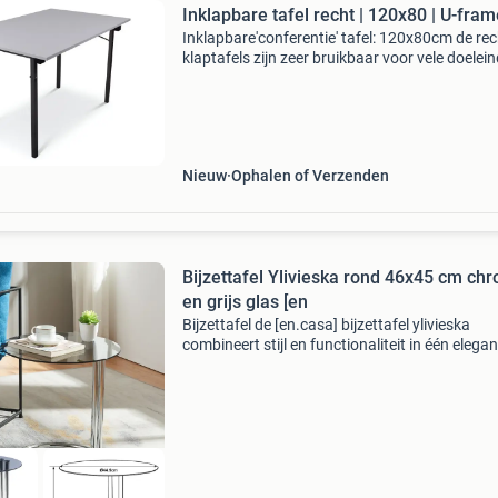
Inklapbare tafel recht | 120x80 | U-fram
Inklapbare'conferentie' tafel: 120x80cm de re
klaptafels zijn zeer bruikbaar voor vele doelei
Ze zijn zeer populair omdat ze makkelijk te
vervoeren zijn en daarnaast weinig ruimte in
Nieuw
Ophalen of Verzenden
Bijzettafel Ylivieska rond 46x45 cm ch
en grijs glas [en
Bijzettafel de [en.casa] bijzettafel ylivieska
combineert stijl en functionaliteit in één elegan
meubelstuk. Het tijdloze, ronde ontwerp past i
interieur en maakt de tafel geschikt voor versc