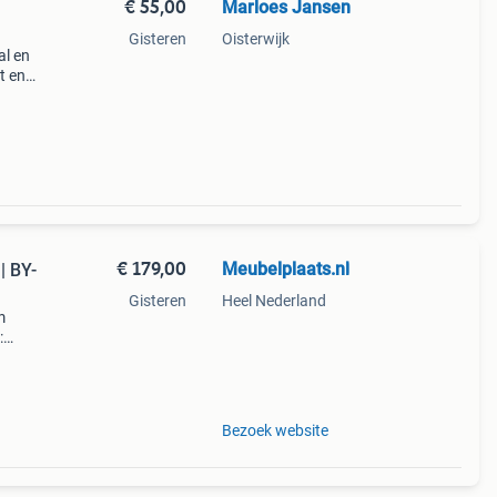
€ 55,00
Marloes Jansen
Gisteren
Oisterwijk
al en
t en
r.
€ 179,00
Meubelplaats.nl
| BY-
Gisteren
Heel Nederland
m
:
oom?
bij
Bezoek website