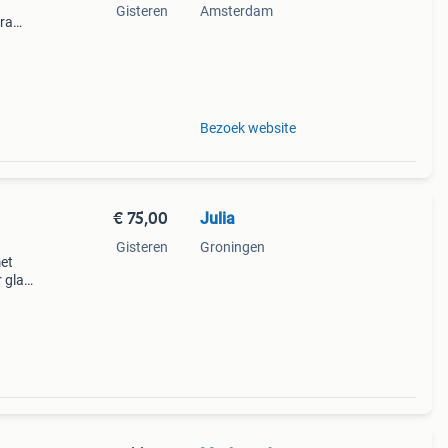
Gisteren
Amsterdam
 frame
onze
raf b
Bezoek website
€ 75,00
Julia
Gisteren
Groningen
met
 glas