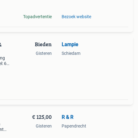
Topadvertentie
Bezoek website
Bieden
Lampie
&
Gisteren
Schiedam
ing
l: 60
41 cm
€ 125,00
R & R
m
Gisteren
Papendrecht
nt
te