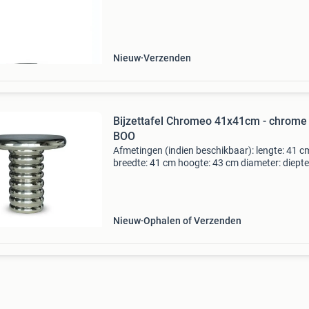
website voor meer foto's. Thuis geleverd achte
Nieuw
Verzenden
Bijzettafel Chromeo 41x41cm - chrome 
BOO
Afmetingen (indien beschikbaar): lengte: 41 c
breedte: 41 cm hoogte: 43 cm diameter: diepte
zithoogte: zitdiepte: aanwezig in onze showr
Levertijd: levering vanaf 26 augustus geleverd 
jou in
Nieuw
Ophalen of Verzenden