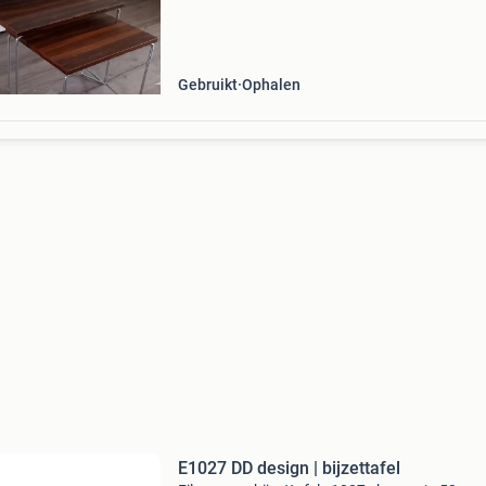
foto). Verder in goede staat. Kijk ook eens bij 
Gebruikt
Ophalen
E1027 DD design | bijzettafel