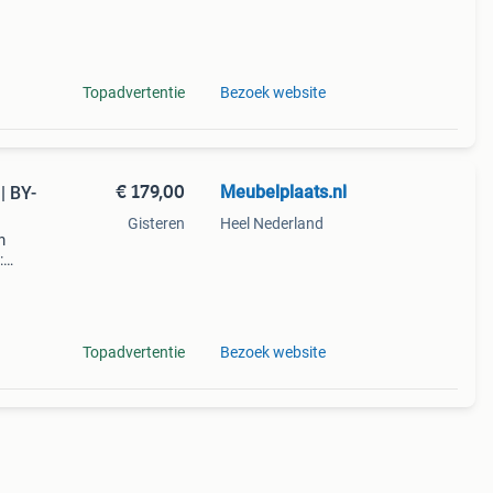
raf b
Topadvertentie
Bezoek website
€ 179,00
Meubelplaats.nl
| BY-
Gisteren
Heel Nederland
m
:
oom?
bij
Topadvertentie
Bezoek website