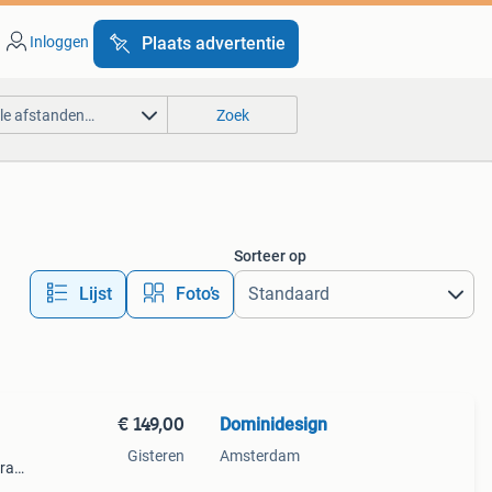
Inloggen
Plaats advertentie
lle afstanden…
Zoek
Sorteer op
Lijst
Foto’s
€ 149,00
Dominidesign
Gisteren
Amsterdam
 frame
onze