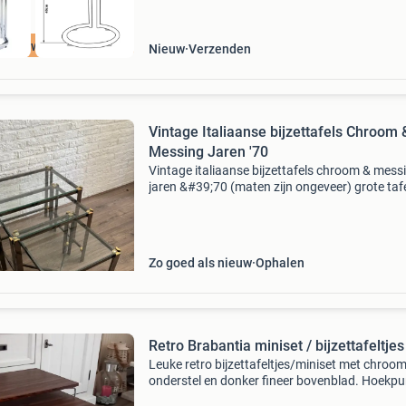
oge kwaliteit
Nieuw
Verzenden
Vintage Italiaanse bijzettafels Chroom 
Messing Jaren '70
Vintage italiaanse bijzettafels chroom & mess
jaren &#39;70 (maten zijn ongeveer) grote tafe
cm x 41 cm x 44 cm middelste tafel: 48 cm x 
x 41 cm kleine tafel: 41 cm x 37 cm x 37
Zo goed als nieuw
Ophalen
Retro Brabantia miniset / bijzettafeltjes
Leuke retro bijzettafeltjes/miniset met chroo
onderstel en donker fineer bovenblad. Hoekpu
van kleinste tafeltje licht beschadigd (zie laats