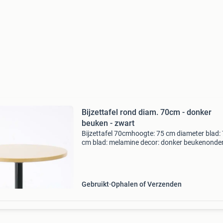
Bijzettafel rond diam. 70cm - donker
beuken - zwart
Bijzettafel 70cmhoogte: 75 cm diameter blad:
cm blad: melamine decor: donker beukenonder
viersterdiameter poot: 70cmmateriaal: metaal
kleur: zwart met chromen accenten terborgse
handelsonderne
Gebruikt
Ophalen of Verzenden