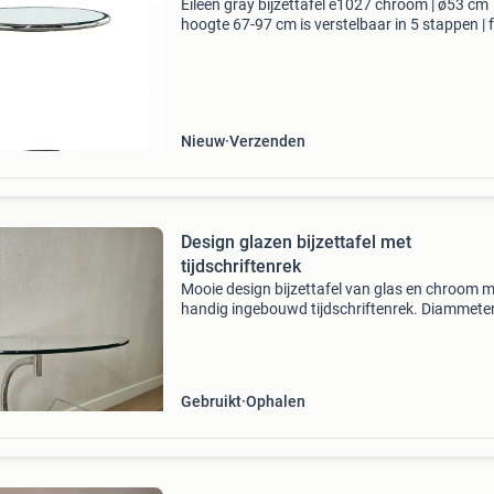
Eileen gray bijzettafel e1027 chroom | ø53 cm
hoogte 67-97 cm is verstelbaar in 5 stappen |
van verchroomd metaal, glazen blad bezoek 
website voor meer foto's. Thuis geleverd achte
Nieuw
Verzenden
Design glazen bijzettafel met
tijdschriftenrek
Mooie design bijzettafel van glas en chroom 
handig ingebouwd tijdschriftenrek. Diammeter
50cm hoogte zo&#39;n 52 cm
Gebruikt
Ophalen