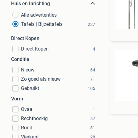
Huis en Inrichting
Alle advertenties
Tafels | Bijzettafels
237
Direct Kopen
Direct Kopen
4
Conditie
Nieuw
64
Zo goed als nieuw
71
Gebruikt
105
Vorm
Ovaal
1
Rechthoekig
57
Rond
81
Vierkant
28