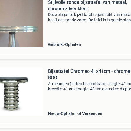
Stijlvolle ronde bijzettafel van metaal,
chroom zilver kleur
Deze elegante bijzettafel is gemaakt van meta
heeft een ronde vorm. De tafel is in goede staa
past perfect in een modern of klassiek interieu
Ideaal als salontafel of decoratieve bijzettafe
Gebruikt
Ophalen
Bijzettafel Chromeo 41x41cm - chrome 
BOO
Afmetingen (indien beschikbaar): lengte: 41 c
breedte: 41 cm hoogte: 43 cm diameter: diepte
zithoogte: zitdiepte: aanwezig in onze showr
Levertijd: levering vanaf 26 augustus geleverd 
jou in
Nieuw
Ophalen of Verzenden