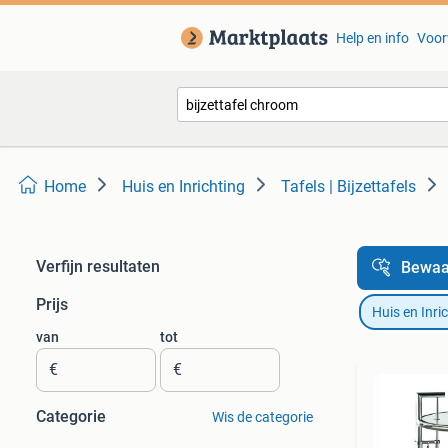
Help en info
Voor
Home
Huis en Inrichting
Tafels | Bijzettafels
Verfijn resultaten
Bewaa
Prijs
Huis en Inri
van
tot
€
€
Categorie
Wis de categorie