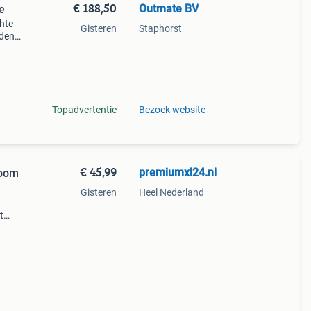
€ 188,50
Outmate BV
e
chte
Gisteren
Staphorst
nden.
Topadvertentie
Bezoek website
€ 45,99
premiumxl24.nl
room
Gisteren
Heel Nederland
t
n elk
hil