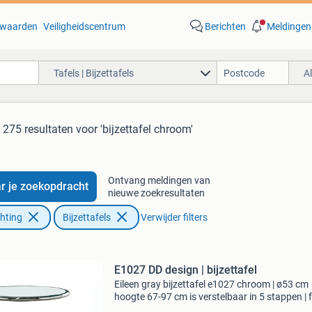
waarden
Veiligheidscentrum
Berichten
Meldingen
Tafels | Bijzettafels
A
275 resultaten
voor 'bijzettafel chroom'
Ontvang meldingen van
r je zoekopdracht
nieuwe zoekresultaten
chting
Bijzettafels
Verwijder filters
E1027 DD design | bijzettafel
Eileen gray bijzettafel e1027 chroom | ø53 cm
hoogte 67-97 cm is verstelbaar in 5 stappen |
van verchroomd metaal, glazen blad bezoek 