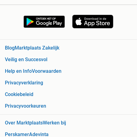
Blog
Marktplaats Zakelijk
Veilig en Succesvol
Help en Info
Voorwaarden
Privacyverklaring
Cookiebeleid
Privacyvoorkeuren
Over Marktplaats
Werken bij
Perskamer
Adevinta