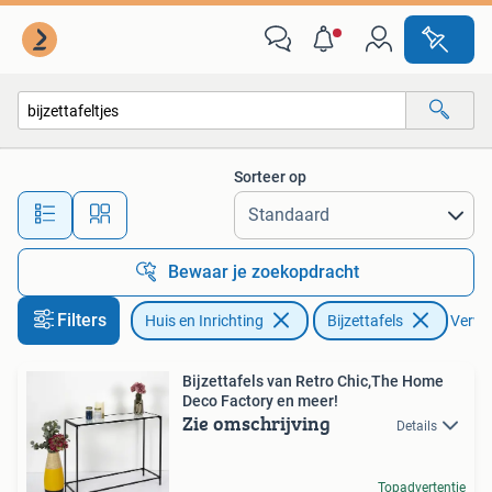
Tafels | Bijzettafels
Sorteer op
Alle afstanden…
Bewaar je zoekopdracht
Filters
Huis en Inrichting
Bijzettafels
Verwij
Bijzettafels van Retro Chic,The Home
Deco Factory en meer!
Zie omschrijving
Details
Topadvertentie