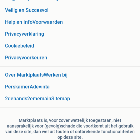
Veilig en Succesvol
Help en Info
Voorwaarden
Privacyverklaring
Cookiebeleid
Privacyvoorkeuren
Over Marktplaats
Werken bij
Perskamer
Adevinta
2dehands
2ememain
Sitemap
Marktplaats is, voor zover wettelijk toegestaan, niet
aansprakelijk voor (gevolg)schade die voortkomt uit het gebruik
van deze site, dan wel uit fouten of ontbrekende functionaliteiten
op deze site.