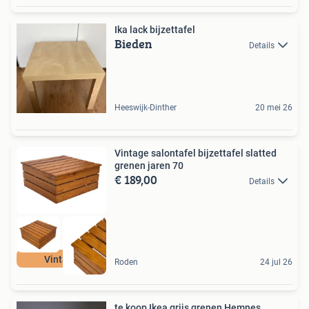
Ika lack bijzettafel
Bieden
Details
Heeswijk-Dinther
20 mei 26
Vintage salontafel bijzettafel slatted
grenen jaren 70
€ 189,00
Details
Vintage
Roden
24 jul 26
te koop Ikea grijs grenen Hemnes