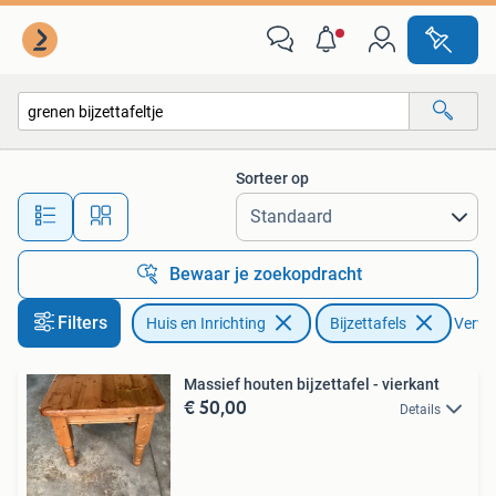
Tafels | Bijzettafels
Sorteer op
Alle afstanden…
Bewaar je zoekopdracht
Filters
Huis en Inrichting
Bijzettafels
Verwij
Massief houten bijzettafel - vierkant
€ 50,00
Details