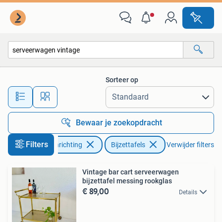
Tafels | Bijzettafels
Sorteer op
Alle afstanden…
Bewaar je zoekopdracht
Filters
Huis en Inrichting
Bijzettafels
Verwijder filters
Vintage bar cart serveerwagen
bijzettafel messing rookglas
€ 89,00
Details