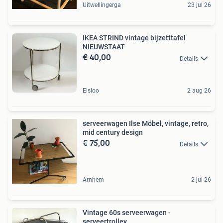
Uitwellingerga
23 jul 26
IKEA STRIND vintage bijzetttafel
NIEUWSTAAT
€ 40,00
Details
Elsloo
2 aug 26
serveerwagen Ilse Möbel, vintage, retro,
mid century design
€ 75,00
Details
Arnhem
2 jul 26
Vintage 60s serveerwagen -
serveertrolley