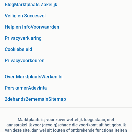
Blog
Marktplaats Zakelijk
Veilig en Succesvol
Help en Info
Voorwaarden
Privacyverklaring
Cookiebeleid
Privacyvoorkeuren
Over Marktplaats
Werken bij
Perskamer
Adevinta
2dehands
2ememain
Sitemap
Marktplaats is, voor zover wettelijk toegestaan, niet
aansprakelijk voor (gevolg)schade die voortkomt uit het gebruik
van deze site, dan wel uit fouten of ontbrekende functionaliteiten