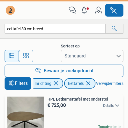
Tafels | Eettafels
Sorteer op
Alle afstanden…
Bewaar je zoekopdracht
Filters
Huis en Inrichting
Eettafels
Verwijder filters
HPL Eetkamertafel met onderstel
€ 725,00
Details
Topadvertentie