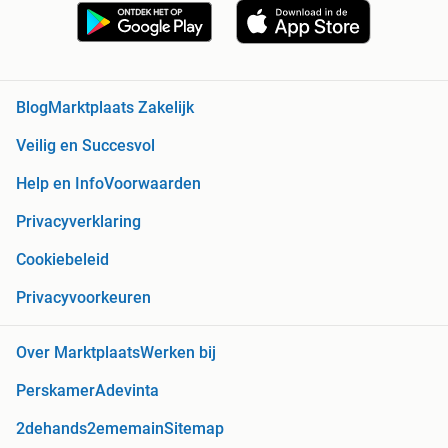
Blog
Marktplaats Zakelijk
Veilig en Succesvol
Help en Info
Voorwaarden
Privacyverklaring
Cookiebeleid
Privacyvoorkeuren
Over Marktplaats
Werken bij
Perskamer
Adevinta
2dehands
2ememain
Sitemap