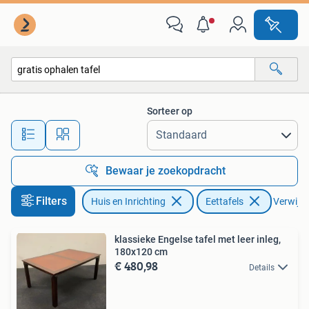
Tafels | Eettafels
Sorteer op
Alle afstanden…
Bewaar je zoekopdracht
Filters
Huis en Inrichting
Eettafels
Verwijder
klassieke Engelse tafel met leer inleg,
180x120 cm
€ 480,98
Details