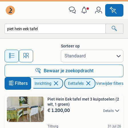
Tafels | Eettafels
Sorteer op
Alle afstanden…
Bewaar je zoekopdracht
Filters
Huis en Inrichting
Eettafels
Verwijder filters
Piet Hein Eek tafel met 3 kuipstoelen (2
wit, 1 groen)
€ 1.200,00
Details
Tilburg
31 jul 26