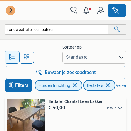
Tafels | Eettafels
Sorteer op
Alle afstanden…
Bewaar je zoekopdracht
Filters
Huis en Inrichting
Eettafels
Verwijder
Eettafel Chantal Leen bakker
€ 40,00
Details