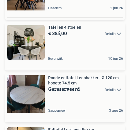
Haarlem
2 jun 26
Tafel en 4 stoelen
€ 385,00
Details
Beverwijk
10 jun 26
Ronde eettafel Leenbakker - Ø 120 cm,
hoogte 74.5 cm
Gereserveerd
Details
Sappemeer
3 aug 26
Eettafel Luc Leen Bakker