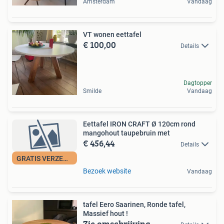
Amsterdam
Vandaag
VT wonen eettafel
€ 100,00
Details
Dagtopper
Smilde
Vandaag
Eettafel IRON CRAFT Ø 120cm rond
mangohout taupebruin met
€ 456,44
Details
GRATIS VERZENDING
Bezoek website
Vandaag
tafel Eero Saarinen, Ronde tafel,
Massief hout !
Zie omschrijving