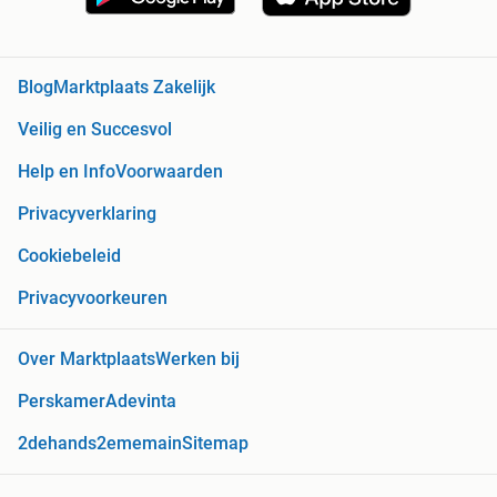
Blog
Marktplaats Zakelijk
Veilig en Succesvol
Help en Info
Voorwaarden
Privacyverklaring
Cookiebeleid
Privacyvoorkeuren
Over Marktplaats
Werken bij
Perskamer
Adevinta
2dehands
2ememain
Sitemap