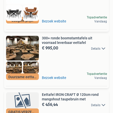
Topadvertentie
Laagste prijs!
Bezoek website
Vandaag
300+ ronde boomstamtafels uit
voorraad leverbaar eettafel
€ 995,00
Details
Topadvertentie
Duurzame eettafels
Bezoek website
Vandaag
Eettafel IRON CRAFT Ø 120cm rond
mangohout taupebruin met
€ 456,44
Details
GRATIS VERZENDING