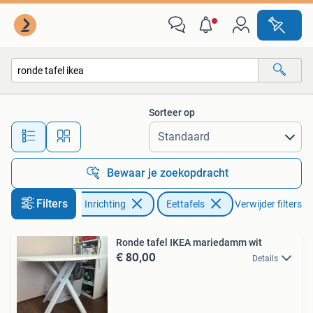
Tafels | Eettafels
Sorteer op
Alle afstanden…
Bewaar je zoekopdracht
Filters
Huis en Inrichting
Eettafels
Verwijder filters
Ronde tafel IKEA mariedamm wit
€ 80,00
Details