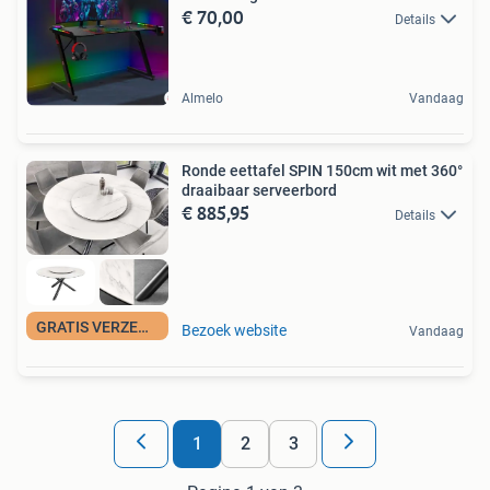
€ 70,00
Details
Almelo
Vandaag
Ronde eettafel SPIN 150cm wit met 360°
draaibaar serveerbord
€ 885,95
Details
GRATIS VERZENDING
Bezoek website
Vandaag
1
2
3