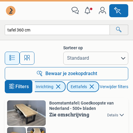
Tafels | Eettafels
Sorteer op
Alle afstanden…
Bewaar je zoekopdracht
Filters
Huis en Inrichting
Eettafels
Verwijder filters
Boomstamtafel| Goedkoopste van
Nederland - 500+ bladen
Zie omschrijving
Details