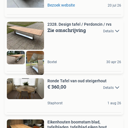
Bezoek website
20 jul 26
2328. Design tafel / Perdoncin / rvs
Zie omschrijving
Details
Boxtel
30 apr 26
Ronde Tafel van oud steigerhout
€ 360,00
Details
Staphorst
1 aug 26
Eikenhouten boomstam blad,
tafelbladen, tafelblad eiken hout