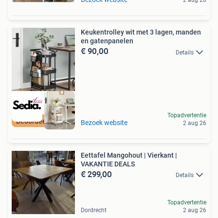
2 aug 26
Keukentrolley wit met 3 lagen, manden
en gatenpanelen
€ 90,00
Details
Topadvertentie
Beoordeeld met 9+
Bezoek website
2 aug 26
Eettafel Mangohout | Vierkant |
VAKANTIE DEALS
€ 299,00
Details
Topadvertentie
Dordrecht
2 aug 26