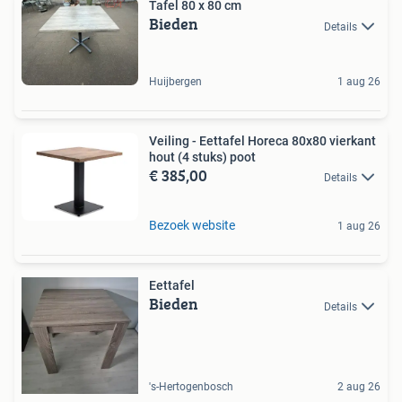
Tafel 80 x 80 cm
Bieden
Details
Huijbergen
1 aug 26
Veiling - Eettafel Horeca 80x80 vierkant
hout (4 stuks) poot
€ 385,00
Details
Bezoek website
1 aug 26
Eettafel
Bieden
Details
's-Hertogenbosch
2 aug 26