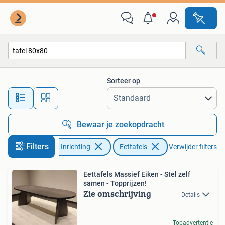
Tafels | Eettafels
Sorteer op
Alle afstanden…
Bewaar je zoekopdracht
Filters
Huis en Inrichting
Eettafels
Verwijder filters
Eettafels Massief Eiken - Stel zelf
samen - Topprijzen!
Zie omschrijving
Details
Topadvertentie