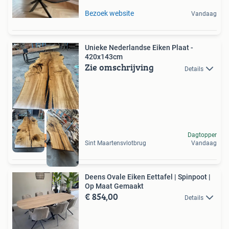
Bezoek website
Vandaag
Unieke Nederlandse Eiken Plaat -
420x143cm
Zie omschrijving
Details
Dagtopper
Unieke eik
Sint Maartensvlotbrug
Vandaag
Deens Ovale Eiken Eettafel | Spinpoot |
Op Maat Gemaakt
€ 854,00
Details