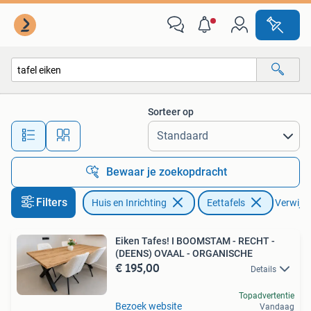
Tafels | Eettafels
Sorteer op
Alle afstanden…
Bewaar je zoekopdracht
Filters
Huis en Inrichting
Eettafels
Verwijder
Eiken Tafes! I BOOMSTAM - RECHT -
(DEENS) OVAAL - ORGANISCHE
€ 195,00
Details
Topadvertentie
Bezoek website
Vandaag