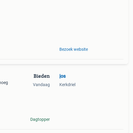
re
Bezoek website
Bieden
jos
enoeg
Vandaag
Kerkdriel
Dagtopper