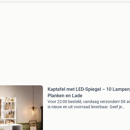
Kaptafel met LED-Spiegel – 10 Lampen
Planken en Lade
Voor 22:00 besteld, vandaag verzonden! Dit ar
is nieuw en uit voorraad leverbaar. Geef je
ochtendroutine een stijlvolle upgrade met dez
moderne kaptafel met led-verlichting, spiegel,
planken en