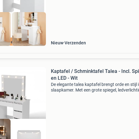
ratis levering
Nieuw
Verzenden
Kaptafel / Schminktafel Talea - Incl. Sp
en LED - Wit
De elegante talea kaptafel brengt orde en stijl 
slaapkamer. Met een grote spiegel, ledverlicht
met individueel instelbare helderheid en
kleurtemperatuur en zeven lades biedt de witt
kaptafel