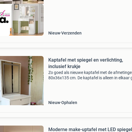
ordeeld met 9+
Nieuw
Verzenden
Kaptafel met spiegel en verlichting,
inclusief krukje
Zo goed als nieuwe kaptafel met de afmeting
80x36x135 cm. De kaptafel is alleen in elkaar 
en nooit gebruikt, dus verkeert in perfecte staa
Achter de spiegel bevindt zich een handig kast
Nieuw
Ophalen
Moderne make-uptafel met LED spiegel