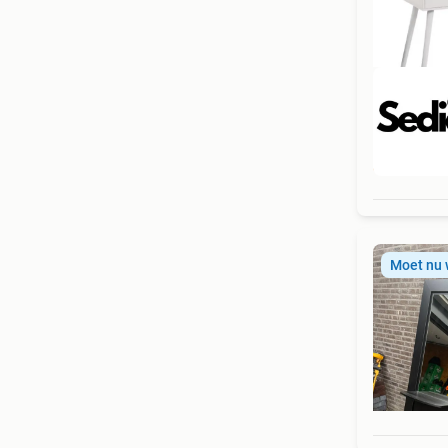
Beo
Moet nu