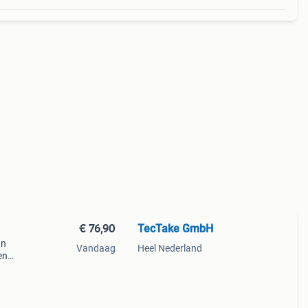
€ 76,90
TecTake GmbH
an
Vandaag
Heel Nederland
en