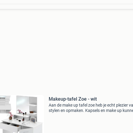
Makeup-tafel Zoe - wit
Aan de make up tafel zoe heb je echt plezier v
stylen en opmaken. Kapsels en make up kunn
perfect worden gepresenteerd voor de grote
spiegel. De melamine coating geeft de stevige
spaanplaatconstru