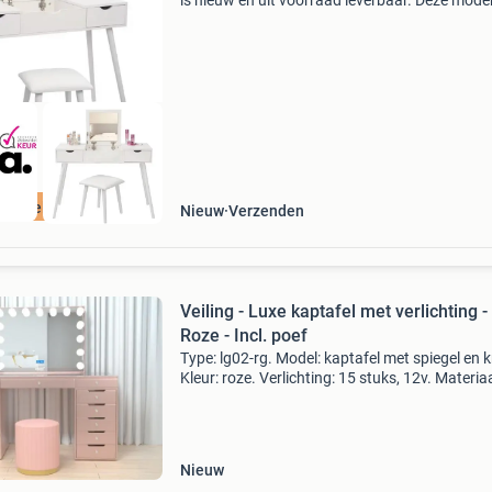
is nieuw en uit voorraad leverbaar. Deze mode
kaptafel is de perfecte combinatie van
functionaliteit en elegantie. Met een opklapba
spiegel, twe
ordeeld met 9+
Nieuw
Verzenden
Veiling - Luxe kaptafel met verlichting -
Roze - Incl. poef
Type: lg02-rg. Model: kaptafel met spiegel en k
Kleur: roze. Verlichting: 15 stuks, 12v. Materiaa
geverfd mdf, gehard glazen blad. Afmeting:
complete set: 1 * tafel: 1500x600x810mm, 1 *
spiegel:
Nieuw