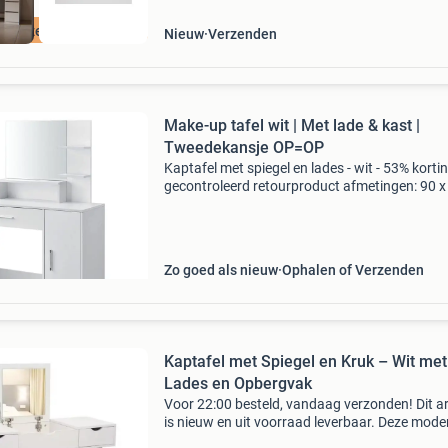
n verzendkosten
Nieuw
Verzenden
Make-up tafel wit | Met lade & kast |
Tweedekansje OP=OP
Kaptafel met spiegel en lades - wit - 53% kortin
gecontroleerd retourproduct afmetingen: 90 x
137,5 cm grote spiegel (50x40 cm) met extra
legplanken voorzien van uittrekbare lade en
afsluitbar
Zo goed als nieuw
Ophalen of Verzenden
Kaptafel met Spiegel en Kruk – Wit met
Lades en Opbergvak
Voor 22:00 besteld, vandaag verzonden! Dit ar
is nieuw en uit voorraad leverbaar. Deze mode
kaptafel is de perfecte combinatie van