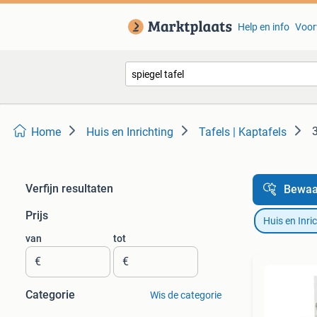
Help en info
Voor
Home
Huis en Inrichting
Tafels | Kaptafels
Verfijn resultaten
Bewaa
Prijs
Huis en Inri
van
tot
€
€
Categorie
Wis de categorie