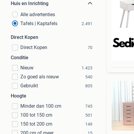
Huis en Inrichting
Alle advertenties
Tafels | Kaptafels
2.491
Direct Kopen
Direct Kopen
70
Beo
Conditie
Nieuw
1.423
Zo goed als nieuw
540
Gebruikt
805
Hoogte
Minder dan 100 cm
745
100 tot 150 cm
501
150 tot 200 cm
149
200 cm of meer
15