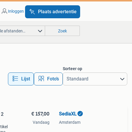
Inloggen
Plaats advertentie
lle afstanden…
Zoek
Sorteer op
Lijst
Foto’s
€ 157,00
SediaXL
 2
Vandaag
Amsterdam
tikel