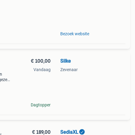
Bezoek website
€ 100,00
Silke
Vandaag
Zevenaar
en
gezet
t.
je vo
Dagtopper
€ 189,00
SediaXL
,