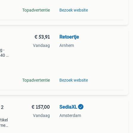
Topadvertentie
Bezoek website
€ 53,91
Retoertje
Vandaag
Arnhem
g -
 40 x
Topadvertentie
Bezoek website
€ 157,00
SediaXL
 2
Vandaag
Amsterdam
tikel
rne