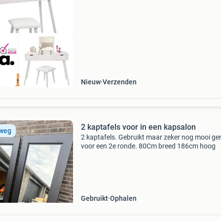
functionaliteit en elegantie. Met een opklapba
spiegel, twe
ordeeld met 9+
Nieuw
Verzenden
2 kaptafels voor in een kapsalon
 weg
2 kaptafels. Gebruikt maar zeker nog mooi g
voor een 2e ronde. 80Cm breed 186cm hoog
Gebruikt
Ophalen