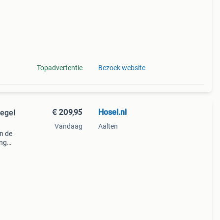
Topadvertentie
Bezoek website
€ 209,95
Hosel.nl
iegel
Vandaag
Aalten
in de
ing
e