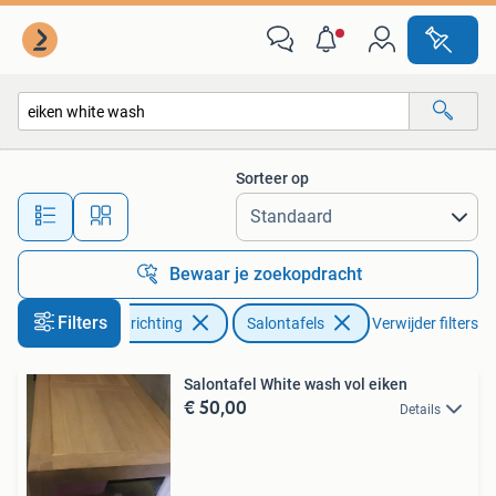
Tafels | Salontafels
Sorteer op
Alle afstanden…
Bewaar je zoekopdracht
Filters
Huis en Inrichting
Salontafels
Verwijder filters
Salontafel White wash vol eiken
€ 50,00
Details