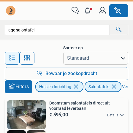
Tafels | Salontafels
Sorteer op
Alle afstanden…
Bewaar je zoekopdracht
Filters
Huis en Inrichting
Salontafels
Verwij
Boomstam salontafels direct uit
voorraad leverbaar!
€ 595,00
Details