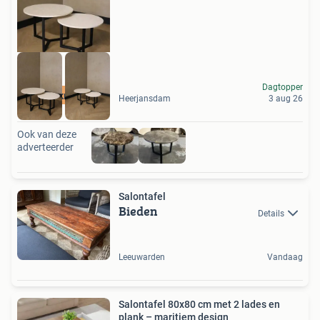
Dagtopper
Prijsknaller
Heerjansdam
3 aug 26
Ook van deze
adverteerder
Salontafel
Bieden
Details
Leeuwarden
Vandaag
Salontafel 80x80 cm met 2 lades en
plank – maritiem design