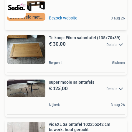
Beoordeeld met 9+
Bezoek website
3 aug 26
Te koop: Eiken salontafel (135x70x39)
€ 30,00
Details
Bergen L
Gisteren
super mooie salontafels
€ 125,00
Details
Nijkerk
3 aug 26
vidaXL Salontafel 102x55x42 cm
bewerkt hout gerookt