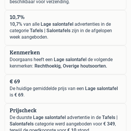
beschikbaar voor verzending.
10,7%
10,7%
van alle
Lage salontafel
advertenties in de
categorie
Tafels | Salontafels
zijn in de afgelopen
week aangeboden.
Kenmerken
Doorgaans heeft een
Lage salontafel
de volgende
kenmerken:
Rechthoekig, Overige houtsoorten.
€ 69
De huidige gemiddelde prijs van een
Lage salontafel
is
€ 69
.
Prijscheck
De duurste
Lage salontafel
advertentie in de
Tafels |
Salontafels
categorie werd aangeboden voor
€ 349
,
terwijl de goedkoopste voor
€ 10
stond.