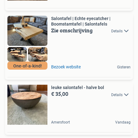
Salontafel | Echte eyecatcher |
Boomstamtafel | Salontafels
Zie omschrijving
Details
One-of-a-kind!
Bezoek website
Gisteren
leuke salontafel - halve bol
€ 35,00
Details
Amersfoort
Vandaag