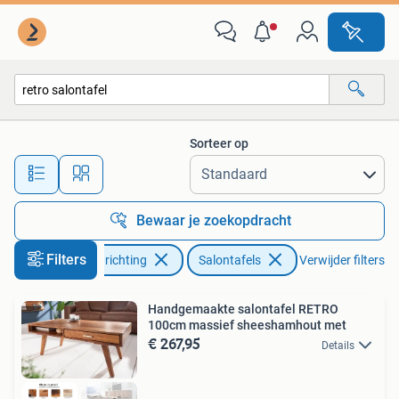
Tafels | Salontafels
Sorteer op
Alle afstanden…
Bewaar je zoekopdracht
Filters
Huis en Inrichting
Salontafels
Verwijder filters
Handgemaakte salontafel RETRO
100cm massief sheeshamhout met
€ 267,95
Details