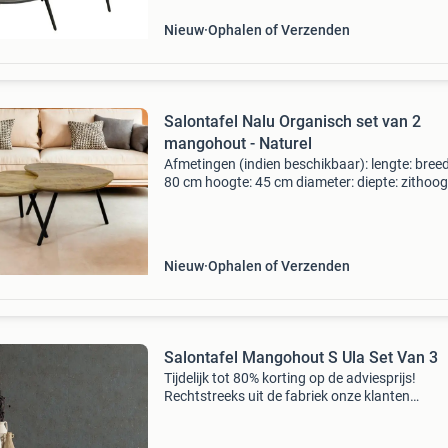
Nieuw
Ophalen of Verzenden
Salontafel Nalu Organisch set van 2
mangohout - Naturel
Afmetingen (indien beschikbaar): lengte: breed
80 cm hoogte: 45 cm diameter: diepte: zithoog
zitdiepte: aanwezig in onze showroom? Dit pr
is te bezichtigen in onze showroom te devente
Nieuw
Ophalen of Verzenden
Salontafel Mangohout S Ula Set Van 3
Tijdelijk tot 80% korting op de adviesprijs!
Rechtstreeks uit de fabriek onze klanten
beoordelen ons met een 9,5. Betaal pas bij lev
productinformatie: salontafel mangohout s ul