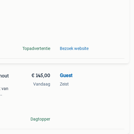
Topadvertentie
Bezoek website
€ 145,00
Guest
hout
Vandaag
Zeist
t van
aar
Dagtopper