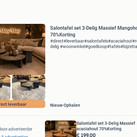
Salontafel set 3-Delig Massief Mangoh
70%Korting
#direct#leverbaar#salontafels#acaciahout#
delig #woonwinkel#goedkoop#tafels#bijzetta
salontafelset stef – luxe design met maar lief
korting! ✨ Breng sfeer, warmte en stijl in je w
rect leverbaar
Nieuw
Ophalen
Salontafel set 3-Delig Massief
acaciahout 70%Korting
deze adverteerder
€ 199,00
e 3 advertenties