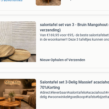
salontafel set van 3 - Bruin Mangohout
verzending)
Van €169,95 voor €95,- de beste salontafelset
in de woonkamer!! Deze 3 tafeltjes kunnen on
elkaar gezet worden, maar ook los van elkaar.
tafels geven een warme en landelijke uitst
Nieuw
Ophalen of Verzenden
Salontafel set 3-Delig Massief acaciah
70%Korting
#direct#leverbaar#salontafels#acaciahout#
delig #woonwinkel#goedkoop#tafels#bijzetta
salontafelset nel – luxe design met maar liefs
korting! ✨ Breng sfeer, warmte en stijl in je w