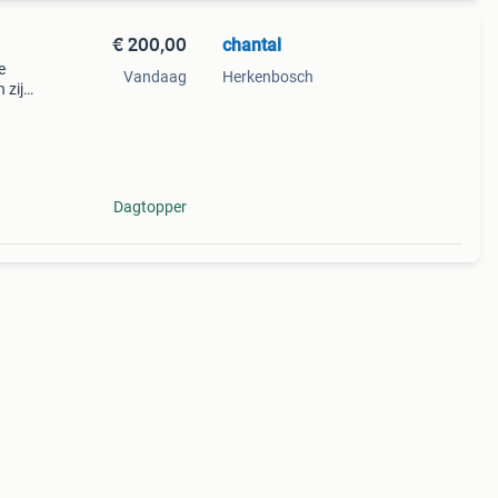
€ 200,00
chantal
e
Vandaag
Herkenbosch
 zijn
de
 te c
Dagtopper