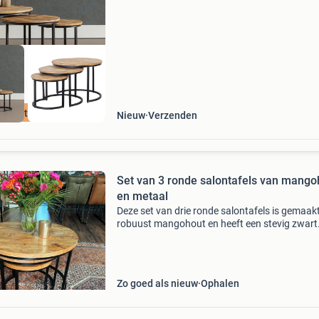
van 3 advies
Laagste prijs
Nieuw
Verzenden
Set van 3 ronde salontafels van mango
en metaal
Deze set van drie ronde salontafels is gemaak
robuust mangohout en heeft een stevig zwart
metalen onderstel. De tafels kunnen onder elk
geschoven worden, wat ze ideaal maakt voor
kleinere ruim
Zo goed als nieuw
Ophalen