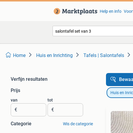
Help en info
Voor
Home
Huis en Inrichting
Tafels | Salontafels
Verfijn resultaten
Bewaa
Prijs
Huis en Inri
van
tot
€
€
Categorie
Wis de categorie