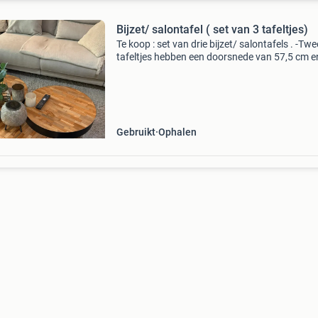
Bijzet/ salontafel ( set van 3 tafeltjes)
Te koop : set van drie bijzet/ salontafels . -Twe
tafeltjes hebben een doorsnede van 57,5 cm en
39 cm hoog . - 1 Bijzettafel heeft een doorsne
van 73,5 cm en is 31 cm hoog . Leuk om samen
Gebruikt
Ophalen