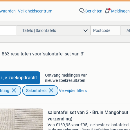
waarden
Veiligheidscentrum
Berichten
Meldingen
Tafels | Salontafels
A
863 resultaten
voor 'salontafel set van 3'
Ontvang meldingen van
r je zoekopdracht
nieuwe zoekresultaten
chting
Salontafels
Verwijder filters
salontafel set van 3 - Bruin Mangohout
verzending)
Van €169,95 voor €95,- de beste salontafelset