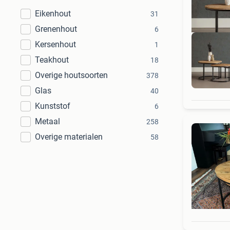
Eikenhout
31
Grenenhout
6
Kersenhout
1
Teakhout
18
Overige houtsoorten
378
Glas
40
Kunststof
6
Metaal
258
Overige materialen
58