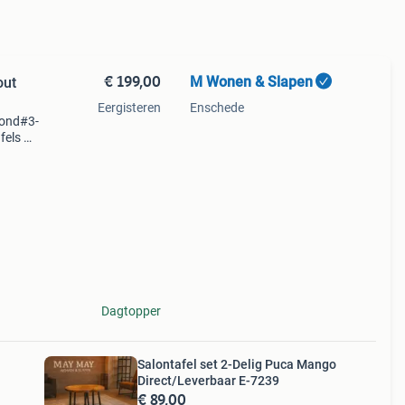
€ 199,00
M Wonen & Slapen
out
Eergisteren
Enschede
rond#3-
fels ✨
st 70%
oon
Dagtopper
Salontafel set 2-Delig Puca Mango
Direct/Leverbaar E-7239
€ 89,00