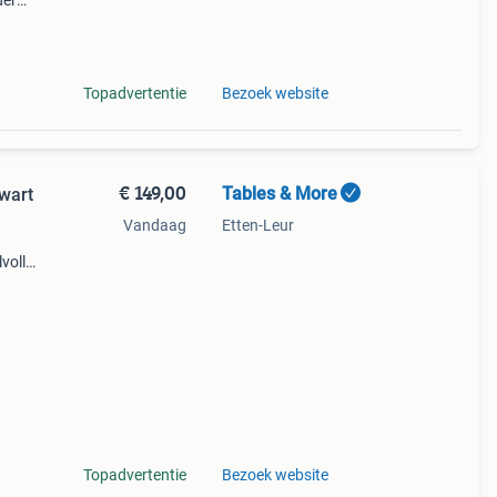
der
 De
Topadvertentie
Bezoek website
€ 149,00
Tables & More
zwart
Vandaag
Etten-Leur
volle
ie
Topadvertentie
Bezoek website