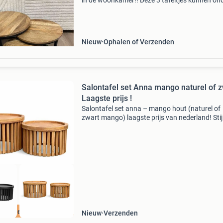
in de woonkamer!! Deze 3 tafeltjes kunnen on
elkaar gezet worden, maar ook los van elkaar.
tafels geven een warme en landelijke uitst
Nieuw
Ophalen of Verzenden
Salontafel set Anna mango naturel of 
Laagste prijs !
Salontafel set anna – mango hout (naturel of
zwart mango) laagste prijs van nederland! Stijl
salontafel set anna uitgevoerd in massief
mangohout. Deze set bestaat uit twee tafels d
perfect same
aagste prijs !
Nieuw
Verzenden