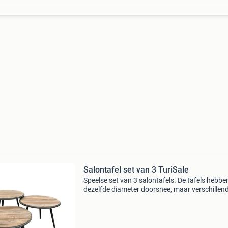
Salontafel set van 3 TuriSale
Speelse set van 3 salontafels. De tafels hebbe
dezelfde diameter doorsnee, maar verschillen
hoogtes. Dit zorgt voor een speels
effect.afmetingen:55 cm ø en 45 cm hoog55 
en 40 cm hoog55 cm ø en