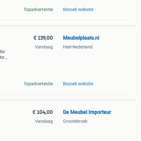
Topadvertentie
Bezoek website
€ 139,00
Meubelplaats.nl
Vandaag
Heel Nederland
te:
te:
oduct
r! Hel
Topadvertentie
Bezoek website
€ 104,00
De Meubel Importeur
Vandaag
Grootebroek
ering
a set