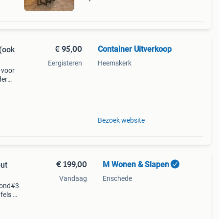
€ 95,00
Container Uitverkoop
 (ook
Eergisteren
Heemskerk
 voor
der
 De
Bezoek website
€ 199,00
M Wonen & Slapen
out
Vandaag
Enschede
rond#3-
fels ✨
t 70%
oonk