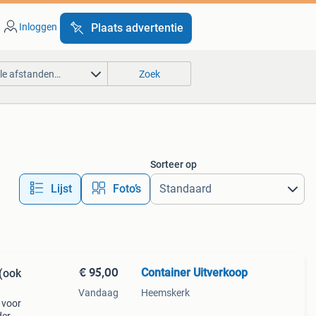
Inloggen
Plaats advertentie
lle afstanden…
Zoek
Sorteer op
Lijst
Foto’s
€ 95,00
Container Uitverkoop
 (ook
Vandaag
Heemskerk
 voor