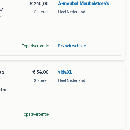
€ 240,00
A-meubel Meubelstore's
Wij
Gisteren
Heel Nederland
rden,
Topadvertentie
Bezoek website
€ 54,00
vidaXL
0 x
Gisteren
Heel Nederland
 stijl
oor
dige b
Topadvertentie