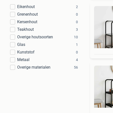
Eikenhout
2
Grenenhout
0
Kersenhout
0
Teakhout
3
Overige houtsoorten
10
Glas
1
Kunststof
0
Metaal
4
Overige materialen
56