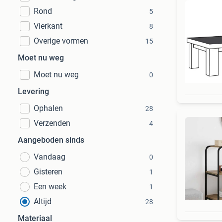
Rond
5
Vierkant
8
Overige vormen
15
Moet nu weg
Moet nu weg
0
Levering
Ophalen
28
Verzenden
4
Aangeboden sinds
Vandaag
0
Gisteren
1
Een week
1
Altijd
28
Materiaal