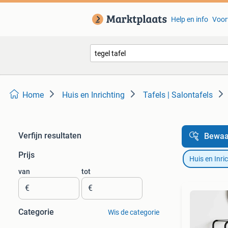
Help en info
Voor
Home
Huis en Inrichting
Tafels | Salontafels
Verfijn resultaten
Bewaa
Prijs
Huis en Inri
van
tot
€
€
Categorie
Wis de categorie