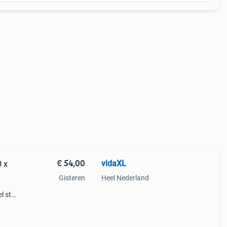
€ 54,00
vidaXL
0 x
Gisteren
Heel Nederland
 stijl
oor
dige b