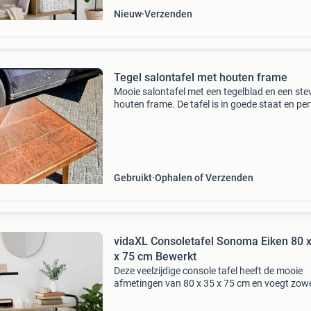
Nieuw
Verzenden
Tegel salontafel met houten frame
Mooie salontafel met een tegelblad en een ste
houten frame. De tafel is in goede staat en per
voor een gezellige zithoek. De tegels zijn
gemakkelijk schoon te maken en geven de tafe
unieke
Gebruikt
Ophalen of Verzenden
vidaXL Consoletafel Sonoma Eiken 80 x
x 75 cm Bewerkt
Deze veelzijdige console tafel heeft de mooie
afmetingen van 80 x 35 x 75 cm en voegt zowel
als functionaliteit toe aan je ruimte. Perfect v
entrees of woonkamers, het dient als een han