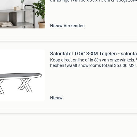
afmetingen van 80 x 35 x 75 cm en voegt zowel
als functionaliteit toe aan je ruimte. Perfect v
entrees of woonkamers, het dient als een han
Nieuw
Verzenden
Salontafel TOV13-XM Tegelen - salonta
Koop direct online of in één van onze winkels. 
hebben twaalf showrooms totaal 35.000 M2!
(Amersfoort, amsterdam, alphen aan den rijn,
apeldoorn, delft, eindhoven, enschede, leeuwa
roosendaal,
Nieuw