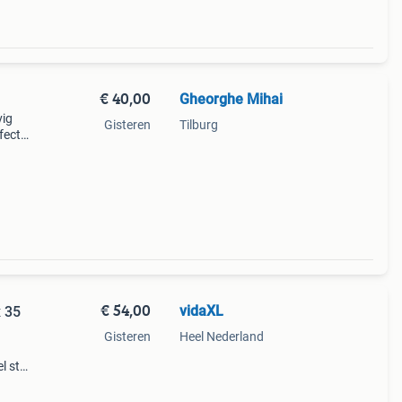
€ 40,00
Gheorghe Mihai
vig
Gisteren
Tilburg
fect
l een
€ 54,00
vidaXL
 35
Gisteren
Heel Nederland
 stijl
oor
dige b