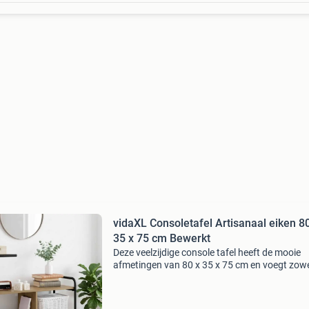
vidaXL Consoletafel Artisanaal eiken 8
35 x 75 cm Bewerkt
Deze veelzijdige console tafel heeft de mooie
afmetingen van 80 x 35 x 75 cm en voegt zowel
als functionaliteit toe aan je ruimte. Perfect v
entrees of woonkamers, het dient als een han