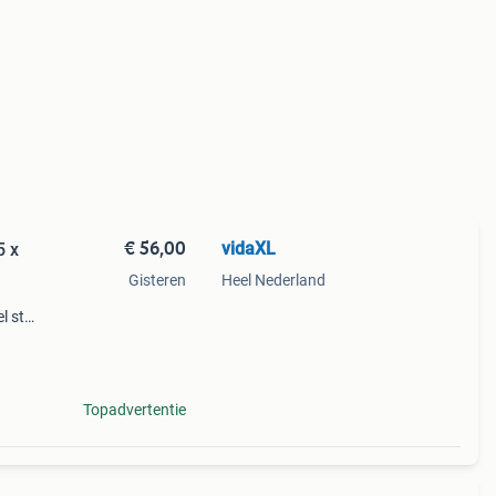
€ 56,00
vidaXL
5 x
Gisteren
Heel Nederland
 stijl
oor
dige b
Topadvertentie