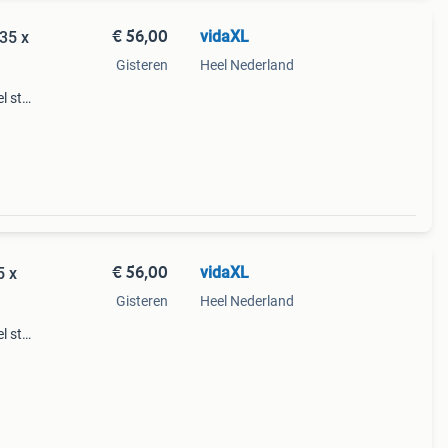
€ 56,00
vidaXL
35 x
Gisteren
Heel Nederland
 stijl
oor
dige b
€ 56,00
vidaXL
5 x
Gisteren
Heel Nederland
 stijl
oor
dige b