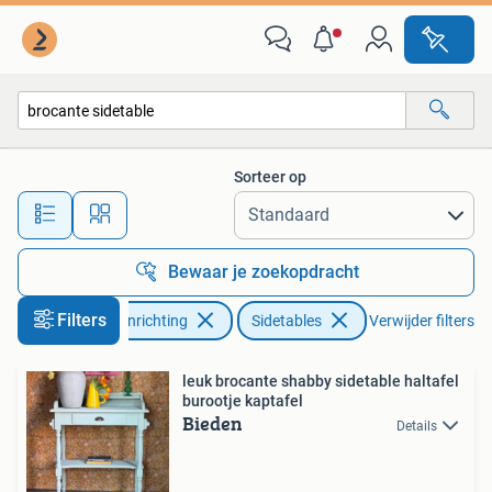
Tafels | Sidetables
Sorteer op
Alle afstanden…
Bewaar je zoekopdracht
Filters
Huis en Inrichting
Sidetables
Verwijder filters
leuk brocante shabby sidetable haltafel
burootje kaptafel
Bieden
Details