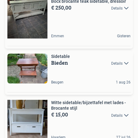
Bocx brocante teak sidetable, dressoir
€ 250,00
Details
Emmen
Gisteren
Sidetable
Bieden
Details
Beugen
1 aug 26
Witte sidetable/bijzettafel met lades -
Brocante stijl
€ 15,00
Details
Haarlem
27 jul 26