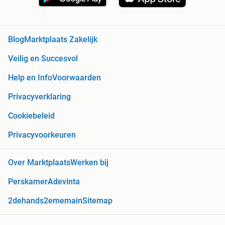
Blog
Marktplaats Zakelijk
Veilig en Succesvol
Help en Info
Voorwaarden
Privacyverklaring
Cookiebeleid
Privacyvoorkeuren
Over Marktplaats
Werken bij
Perskamer
Adevinta
2dehands
2ememain
Sitemap