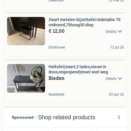
Zeewolde
13 mei 26
Zwart metalen bijzettafel/sidetable 70
cmbreed,75hoog30 diep
€ 12,00
Details
Eindhoven
12 jul 26
Haltafel(zwart,2 lades,nieuw in
doos,ongeopend)moet snel weg
Bieden
Details
Naaldwijk
20 apr 26