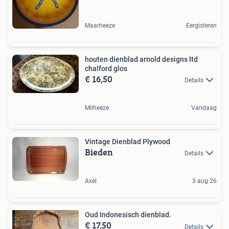
Maarheeze
Eergisteren
houten dienblad arnold designs ltd
chalford glos
€ 16,50
Details
Milheeze
Vandaag
Vintage Dienblad Plywood
Bieden
Details
Axel
3 aug 26
Oud Indonesisch dienblad.
€ 17,50
Details