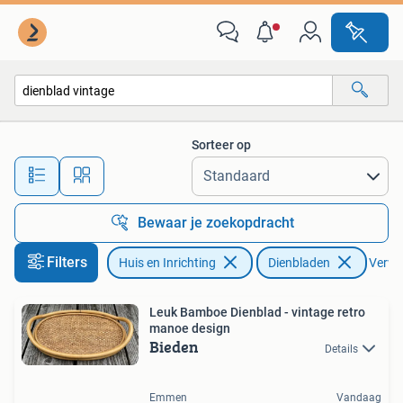
Woonaccessoires | Dienbladen
Sorteer op
Alle afstanden…
Bewaar je zoekopdracht
Filters
Huis en Inrichting
Dienbladen
Verwij
Leuk Bamboe Dienblad - vintage retro
manoe design
Bieden
Details
Emmen
Vandaag