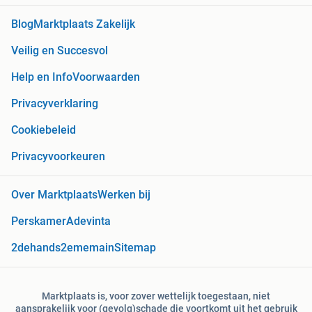
Blog
Marktplaats Zakelijk
Veilig en Succesvol
Help en Info
Voorwaarden
Privacyverklaring
Cookiebeleid
Privacyvoorkeuren
Over Marktplaats
Werken bij
Perskamer
Adevinta
2dehands
2ememain
Sitemap
Marktplaats is, voor zover wettelijk toegestaan, niet
aansprakelijk voor (gevolg)schade die voortkomt uit het gebruik